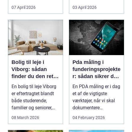
Litauen er et n...
07 April 2026
03 April 2026
Bolig til leje i
Pda måling i
Viborg: sådan
funderingsprojekte
finder du den rette
r: sådan sikrer du
lejlighed
dokumenteret
En bolig til leje Viborg
En PDA måling er i dag
bæreevne
er eftertragtet blandt
et af de vigtigste
både studerende,
værktøjer, når vi skal
familier og seniorer,
dokumentere
fordi b...
bæreevnen af pæle til
08 March 2026
04 February 2026
b...