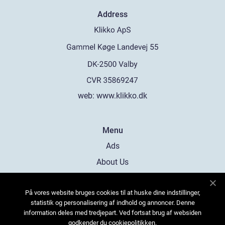
Address
web:
www.klikko.dk
Menu
Ads
About Us
Cookies
På vores website bruges cookies til at huske dine indstillinger,
Contact
statistik og personalisering af indhold og annoncer. Denne
Sitemap
information deles med tredjepart. Ved fortsat brug af websiden
godkender du cookiepolitikken.