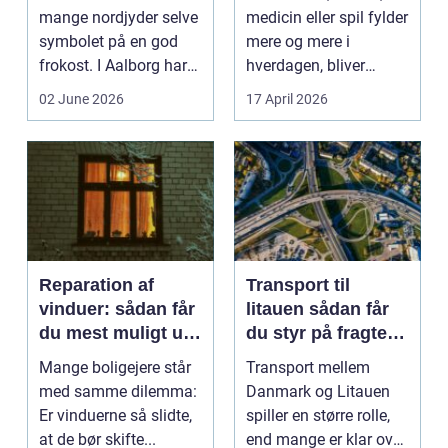
mange nordjyder selve
medicin eller spil fylder
symbolet på en god
mere og mere i
frokost. I Aalborg har
hverdagen, bliver
den klassiske spis...
grænsen...
02 June 2026
17 April 2026
Reparation af
Transport til
vinduer: sådan får
litauen sådan får
du mest muligt ud
du styr på fragten
af dine gamle
til baltikum
Mange boligejere står
Transport mellem
vinduer
med samme dilemma:
Danmark og Litauen
Er vinduerne så slidte,
spiller en større rolle,
at de bør skifte...
end mange er klar over.