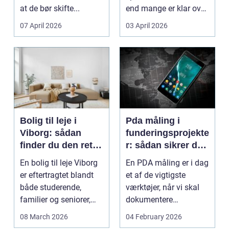
at de bør skifte...
end mange er klar over.
Litauen er et n...
07 April 2026
03 April 2026
Bolig til leje i
Pda måling i
Viborg: sådan
funderingsprojekte
finder du den rette
r: sådan sikrer du
lejlighed
dokumenteret
En bolig til leje Viborg
En PDA måling er i dag
bæreevne
er eftertragtet blandt
et af de vigtigste
både studerende,
værktøjer, når vi skal
familier og seniorer,
dokumentere
fordi b...
bæreevnen af pæle til
08 March 2026
04 February 2026
b...