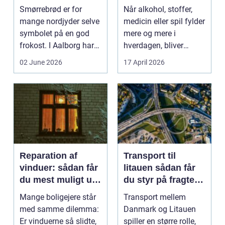
moderne twist
Smørrebrød er for
Når alkohol, stoffer,
mange nordjyder selve
medicin eller spil fylder
symbolet på en god
mere og mere i
frokost. I Aalborg har
hverdagen, bliver
den klassiske spis...
grænsen...
02 June 2026
17 April 2026
Reparation af
Transport til
vinduer: sådan får
litauen sådan får
du mest muligt ud
du styr på fragten
af dine gamle
til baltikum
Mange boligejere står
Transport mellem
vinduer
med samme dilemma:
Danmark og Litauen
Er vinduerne så slidte,
spiller en større rolle,