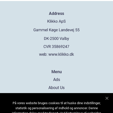
Address
web:
www.klikko.dk
Menu
Ads
About Us
Cookies
På vores website bruges cookies til at huske dine indstillinger,
Contact
statistik og personalisering af indhold og annoncer. Denne
Sitemap