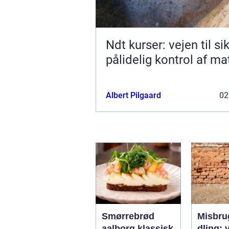
Ndt kurser: vejen til si
pålidelig kontrol af ma
Albert Pilgaard
02
Smørrebrød
Misbru
aalborg klassisk
dling: v