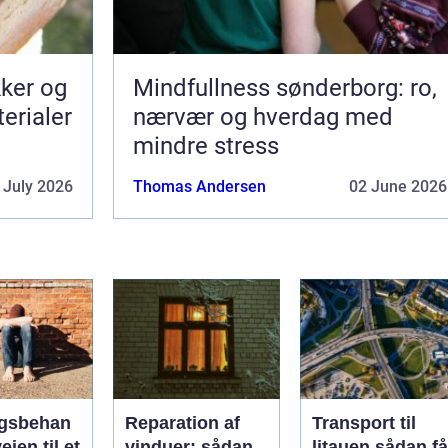
kker og
Mindfullness sønderborg: ro,
terialer
nærvær og hverdag med
mindre stress
 July 2026
Thomas Andersen
02 June 2026
gsbehan
Reparation af
Transport til
ejen til et
vinduer: sådan
litauen sådan får