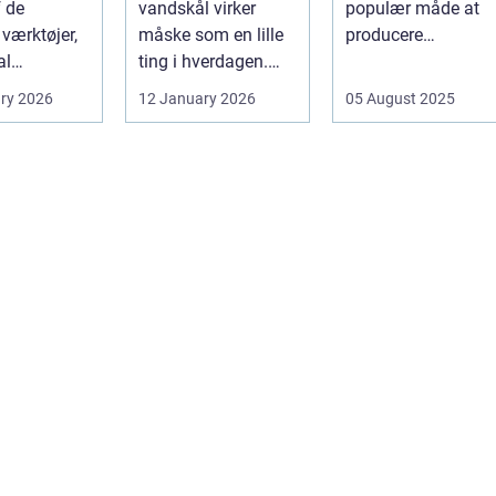
f de
vandskål virker
populær måde at
vne
 værktøjer,
måske som en lille
producere
al
ting i hverdagen.
elektricitet på. Det .
tere
Men valg af
ry 2026
12 January 2026
05 August 2025
en af pæle
sk&arin...