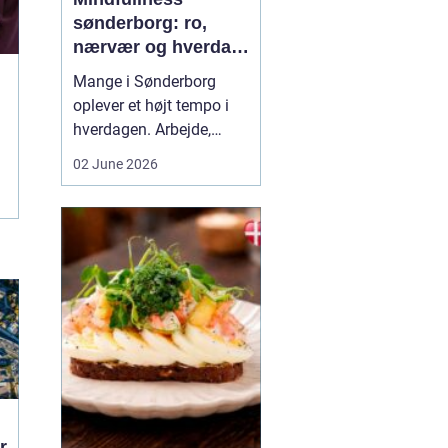
sønderborg: ro,
nærvær og hverdag
med mindre stress
Mange i Sønderborg
oplever et højt tempo i
hverdagen. Arbejde,
familie, sociale
02 June 2026
forpligtelser og konstant
online tilstedeværelse
kan sætte nervesystemet
på overarbejde. Her
kan
min...