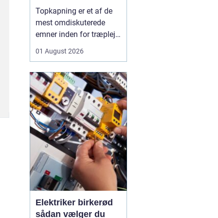
skal du være
Topkapning er et af de
opmærksom på?
mest omdiskuterede
emner inden for træpleje.
Mange husejere får øje
01 August 2026
på et for højt træ tæt på
huset, bliver utrygge og
tænker, at problemet er
løst, hvis man bare s...
Elektriker birkerød
sådan vælger du