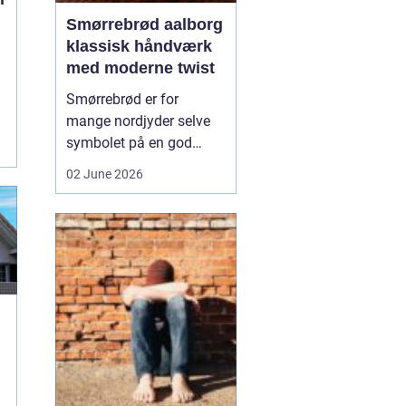
Smørrebrød aalborg
klassisk håndværk
med moderne twist
Smørrebrød er for
mange nordjyder selve
symbolet på en god
frokost. I Aalborg har
02 June 2026
den klassiske spise fået
nyt liv gennem steder,
der forener tradition og
nytænkning. Her spiller
gode råvarer, lokalt
håndværk og kreativ
anretning sammen, så
du får en...