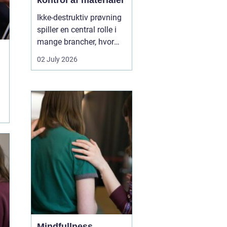
kontrol af materialer
Ikke-destruktiv prøvning
spiller en central rolle i
mange brancher, hvor
sikkerhed, kvalitet og
02 July 2026
driftssikkerhed er
afgørende. Med
NDT
kurser
kan teknikere,
svejsere, tilsynsførende
og ingeniører dokumen...
Mindfullness