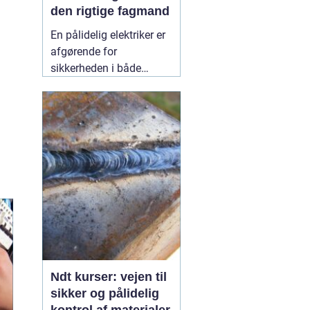
den rigtige fagmand
En pålidelig elektriker er
afgørende for
sikkerheden i både
private hjem og
virksomheder.
Elinstallationer er
usynlige i hverdagen,
men når noget fejler,
mærker man det med
det samme. I Birkerød og
omegn søger mange
efter en
10 July 2026
Ndt kurser: vejen til
sikker og pålidelig