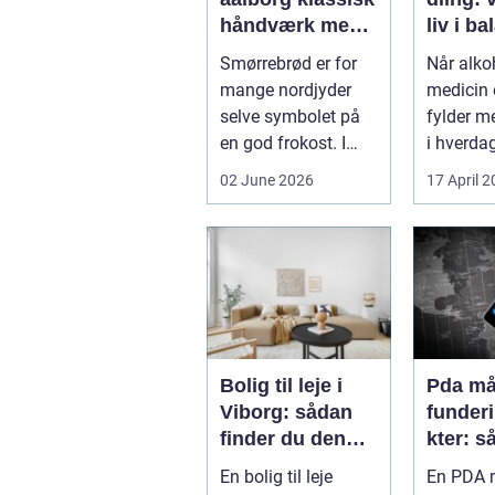
håndværk med
liv i b
moderne twist
Smørrebrød er for
Når alkoh
mange nordjyder
medicin e
selve symbolet på
fylder m
en god frokost. I
i hverdag
Aalborg har den
grænsen.
02 June 2026
17 April 
klassiske spis...
Bolig til leje i
Pda mål
Viborg: sådan
funder
finder du den
kter: s
rette lejlighed
sikrer 
En bolig til leje
En PDA m
dokume