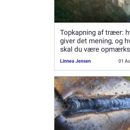
Topkapning af træer: h
giver det mening, og 
skal du være opmærk
på?
Linnea Jensen
01 A