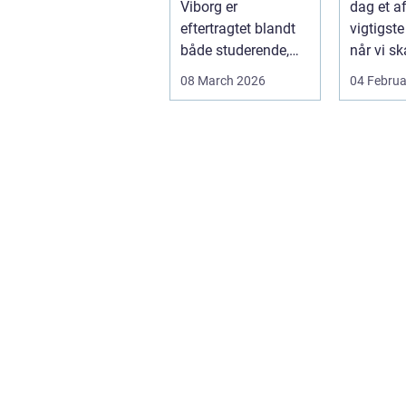
Viborg er
dag et a
bæree
eftertragtet blandt
vigtigste
både studerende,
når vi sk
familier og seniorer,
dokumen
08 March 2026
04 Februa
fordi b...
bæreevn
til b...