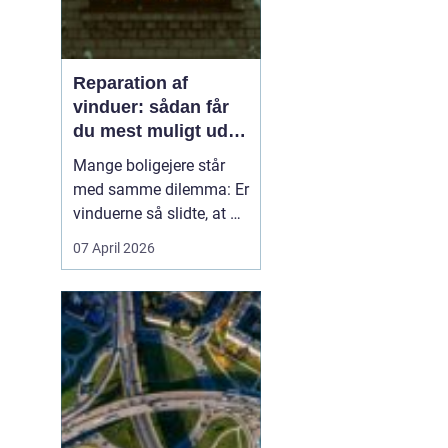
Reparation af
vinduer: sådan får
du mest muligt ud af
dine gamle vinduer
Mange boligejere står
med samme dilemma: Er
vinduerne så slidte, at de
bør skiftes, eller kan de
07 April 2026
repareres og få nyt liv? I
rigtig mange tilfælde
kan en grundig
reparation af vinduer
være en både økon...