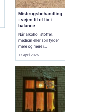
Misbrugsbehandling
..
: vejen til et liv i
balance
Når alkohol, stoffer,
medicin eller spil fylder
mere og mere i
hverdagen, bliver
17 April 2026
grænsen mellem vane
og afhængighed hurtigt
sløret. Mange forsøger
længe at klare sig selv,
men for en stor del viser
erfaringen, at...