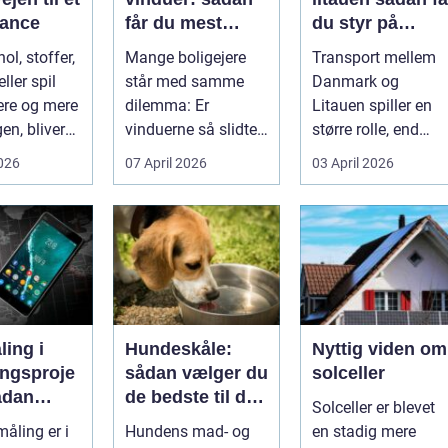
alance
får du mest
du styr på
muligt ud af
fragten til
ol, stoffer,
Mange boligejere
Transport mellem
dine gamle
baltikum
ller spil
står med samme
Danmark og
vinduer
ere og mere
dilemma: Er
Litauen spiller en
en, bliver
vinduerne så slidte,
større rolle, end
..
at de bør skifte...
mange er klar over.
2026
07 April 2026
03 April 2026
Litauen er et n...
ing i
Hundeskåle:
Nyttig viden om
ingsproje
sådan vælger du
solceller
ådan
de bedste til din
Solceller er blevet
du
hund
åling er i
Hundens mad- og
en stadig mere
nteret