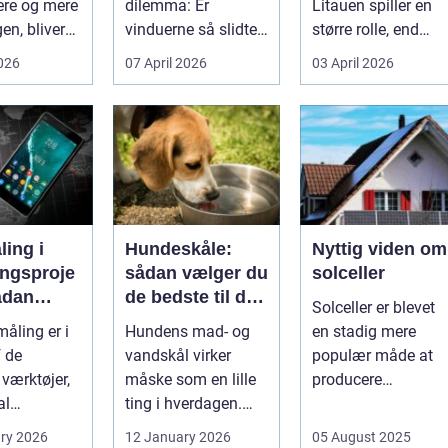
ere og mere
dilemma: Er
Litauen spiller en
en, bliver
vinduerne så slidte,
større rolle, end
..
at de bør skifte...
mange er klar over.
2026
07 April 2026
03 April 2026
Litauen er et n...
ing i
Hundeskåle:
Nyttig viden om
ingsproje
sådan vælger du
solceller
ådan
de bedste til din
Solceller er blevet
du
hund
åling er i
Hundens mad- og
en stadig mere
nteret
f de
vandskål virker
populær måde at
vne
 værktøjer,
måske som en lille
producere
al
ting i hverdagen.
elektricitet på. Det .
tere
Men valg af
ry 2026
12 January 2026
05 August 2025