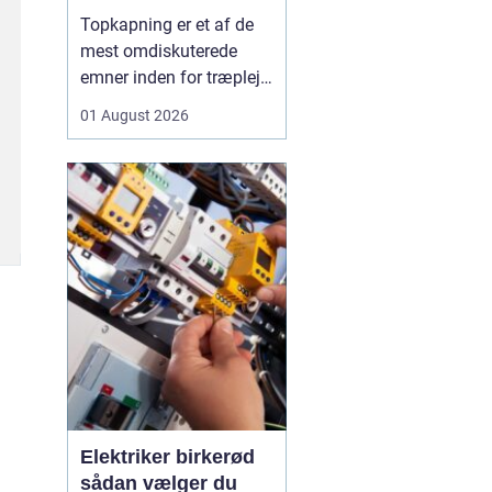
skal du være
Topkapning er et af de
opmærksom på?
mest omdiskuterede
emner inden for træpleje.
Mange husejere får øje
01 August 2026
på et for højt træ tæt på
huset, bliver utrygge og
tænker, at problemet er
løst, hvis man bare s...
Elektriker birkerød
sådan vælger du