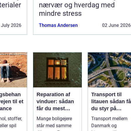
terialer
nærvær og hverdag med
mindre stress
 July 2026
Thomas Andersen
02 June 2026
gsbehan
Reparation af
Transport til
ejen til et
vinduer: sådan
litauen sådan får
alance
får du mest
du styr på
muligt ud af
fragten til
ol, stoffer,
Mange boligejere
Transport mellem
dine gamle
baltikum
ller spil
står med samme
Danmark og
vinduer