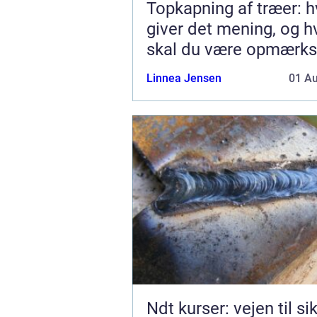
Topkapning af træer: h
giver det mening, og 
skal du være opmærk
på?
Linnea Jensen
01 A
Ndt kurser: vejen til si