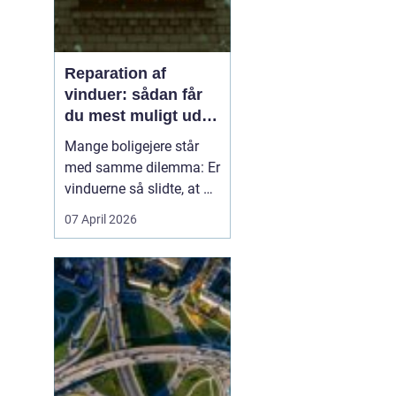
Reparation af
vinduer: sådan får
du mest muligt ud af
dine gamle vinduer
Mange boligejere står
med samme dilemma: Er
vinduerne så slidte, at de
bør skiftes, eller kan de
07 April 2026
repareres og få nyt liv? I
rigtig mange tilfælde
kan en grundig
reparation af vinduer
være en både økon...