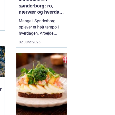
sønderborg: ro,
nærvær og hverdag
med mindre stress
Mange i Sønderborg
oplever et højt tempo i
hverdagen. Arbejde,
familie, sociale
02 June 2026
forpligtelser og konstant
online tilstedeværelse
kan sætte nervesystemet
på overarbejde. Her
kan
min...