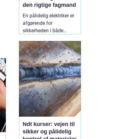
den rigtige fagmand
En pålidelig elektriker er
afgørende for
sikkerheden i både
private hjem og
virksomheder.
Elinstallationer er
usynlige i hverdagen,
men når noget fejler,
mærker man det med
det samme. I Birkerød og
omegn søger mange
efter en
10 July 2026
Ndt kurser: vejen til
sikker og pålidelig