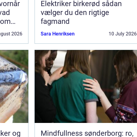
vornår
Elektriker birkerød sådan
hvad
vælger du den rigtige
som
fagmand
ugust 2026
Sara Henriksen
10 July 2026
kker og
Mindfullness sønderborg: ro,