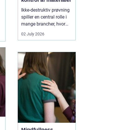
kontrol af materialer
Ikke-destruktiv prøvning
spiller en central rolle i
mange brancher, hvor
sikkerhed, kvalitet og
02 July 2026
driftssikkerhed er
afgørende. Med
NDT
kurser
kan teknikere,
svejsere, tilsynsførende
og ingeniører dokumen...
Mindfullness