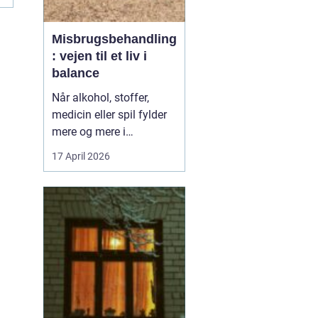
Misbrugsbehandling
: vejen til et liv i
balance
Når alkohol, stoffer,
medicin eller spil fylder
mere og mere i
hverdagen, bliver
17 April 2026
grænsen mellem vane
og afhængighed hurtigt
sløret. Mange forsøger
længe at klare sig selv,
men for en stor del viser
erfaringen, at...