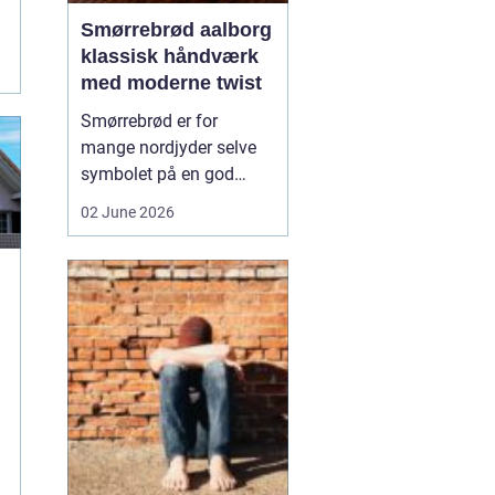
Smørrebrød aalborg
klassisk håndværk
med moderne twist
Smørrebrød er for
mange nordjyder selve
symbolet på en god
frokost. I Aalborg har
02 June 2026
den klassiske spise fået
nyt liv gennem steder,
der forener tradition og
nytænkning. Her spiller
gode råvarer, lokalt
håndværk og kreativ
anretning sammen, så
du får en...
..