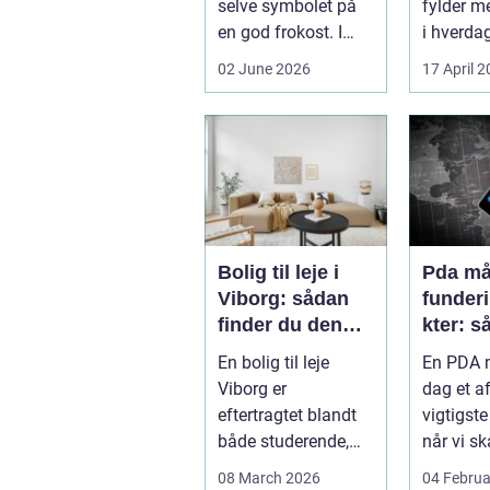
selve symbolet på
fylder m
en god frokost. I
i hverdag
Aalborg har den
grænsen.
02 June 2026
17 April 
klassiske spis...
Bolig til leje i
Pda mål
Viborg: sådan
funder
finder du den
kter: s
rette lejlighed
sikrer 
En bolig til leje
En PDA m
dokume
Viborg er
dag et a
bæree
eftertragtet blandt
vigtigste
både studerende,
når vi sk
familier og seniorer,
dokumen
08 March 2026
04 Februa