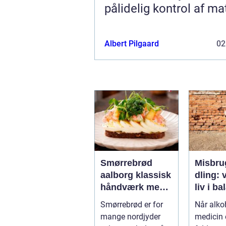
pålidelig kontrol af ma
Albert Pilgaard
02
Smørrebrød
Misbru
aalborg klassisk
dling: v
håndværk med
liv i b
moderne twist
Smørrebrød er for
Når alkoh
mange nordjyder
medicin e