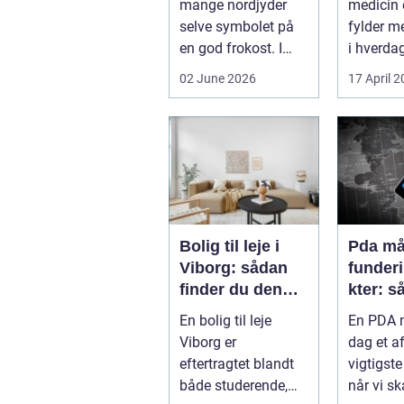
mange nordjyder
medicin e
selve symbolet på
fylder m
en god frokost. I
i hverdag
Aalborg har den
grænsen.
02 June 2026
17 April 
klassiske spis...
Bolig til leje i
Pda mål
Viborg: sådan
funder
finder du den
kter: s
rette lejlighed
sikrer 
En bolig til leje
En PDA m
dokume
Viborg er
dag et a
bæree
eftertragtet blandt
vigtigste
både studerende,
når vi sk