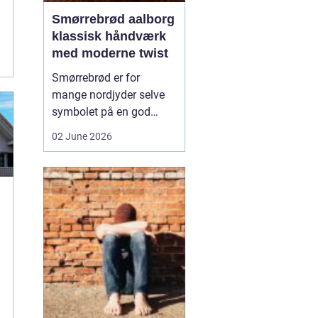
Smørrebrød aalborg
klassisk håndværk
med moderne twist
Smørrebrød er for
mange nordjyder selve
symbolet på en god
frokost. I Aalborg har
02 June 2026
den klassiske spise fået
nyt liv gennem steder,
der forener tradition og
nytænkning. Her spiller
gode råvarer, lokalt
håndværk og kreativ
anretning sammen, så
du får en...
..