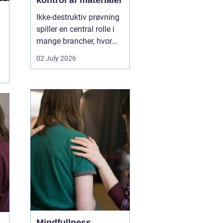
kontrol af materialer
Ikke-destruktiv prøvning
spiller en central rolle i
mange brancher, hvor
sikkerhed, kvalitet og
02 July 2026
driftssikkerhed er
afgørende. Med
NDT
kurser
kan teknikere,
svejsere, tilsynsførende
og ingeniører dokumen...
Mindfullness