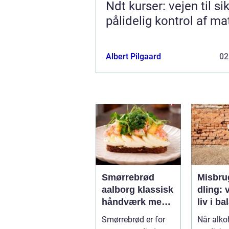
Ndt kurser: vejen til si
pålidelig kontrol af ma
Albert Pilgaard
02
Smørrebrød
Misbru
aalborg klassisk
dling: v
håndværk med
liv i b
moderne twist
Smørrebrød er for
Når alkoh