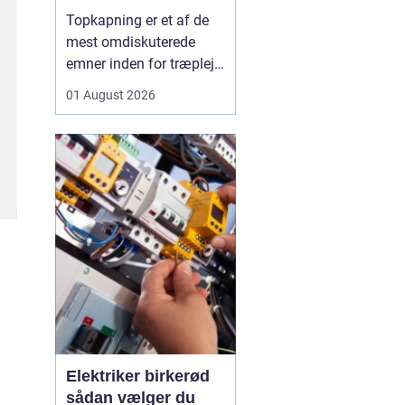
skal du være
Topkapning er et af de
opmærksom på?
mest omdiskuterede
emner inden for træpleje.
Mange husejere får øje
01 August 2026
på et for højt træ tæt på
huset, bliver utrygge og
tænker, at problemet er
løst, hvis man bare s...
Elektriker birkerød
sådan vælger du