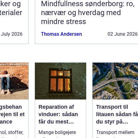
kker og
Mindfullness sønderborg: ro,
terialer
nærvær og hverdag med
mindre stress
 July 2026
Thomas Andersen
02 June 2026
gsbehan
Reparation af
Transport til
ejen til et
vinduer: sådan
litauen sådan får
alance
får du mest
du styr på
muligt ud af
fragten til
ol, stoffer,
Mange boligejere
Transport mellem
dine gamle
baltikum