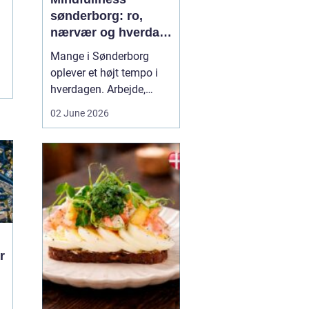
sønderborg: ro,
nærvær og hverdag
med mindre stress
Mange i Sønderborg
oplever et højt tempo i
hverdagen. Arbejde,
familie, sociale
02 June 2026
forpligtelser og konstant
online tilstedeværelse
kan sætte nervesystemet
på overarbejde. Her
kan
min...