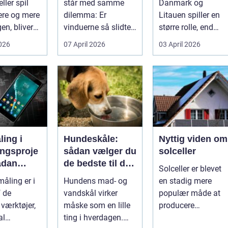
ller spil
står med samme
Danmark og
vinduer
ere og mere
dilemma: Er
Litauen spiller en
en, bliver
vinduerne så slidte,
større rolle, end
..
at de bør skifte...
mange er klar over.
2026
07 April 2026
03 April 2026
Litauen er et n...
ing i
Hundeskåle:
Nyttig viden om
ingsproje
sådan vælger du
solceller
ådan
de bedste til din
Solceller er blevet
du
hund
åling er i
Hundens mad- og
en stadig mere
nteret
f de
vandskål virker
populær måde at
vne
 værktøjer,
måske som en lille
producere
al
ting i hverdagen.
elektricitet på. Det .