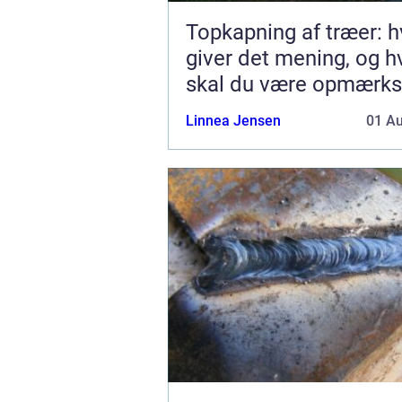
Topkapning af træer: h
giver det mening, og 
skal du være opmærk
på?
Linnea Jensen
01 A