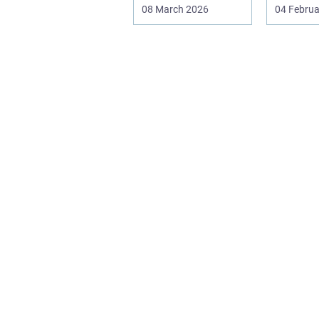
familier og seniorer,
dokumen
08 March 2026
04 Februa
fordi b...
bæreevn
til b...