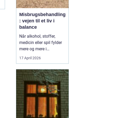
Misbrugsbehandling
: vejen til et liv i
balance
Når alkohol, stoffer,
medicin eller spil fylder
mere og mere i
hverdagen, bliver
17 April 2026
grænsen mellem vane
og afhængighed hurtigt
sløret. Mange forsøger
længe at klare sig selv,
men for en stor del viser
erfaringen, at...