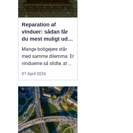
Reparation af
vinduer: sådan får
du mest muligt ud af
dine gamle vinduer
Mange boligejere står
med samme dilemma: Er
vinduerne så slidte, at de
bør skiftes, eller kan de
07 April 2026
repareres og få nyt liv? I
rigtig mange tilfælde
kan en grundig
reparation af vinduer
være en både økon...