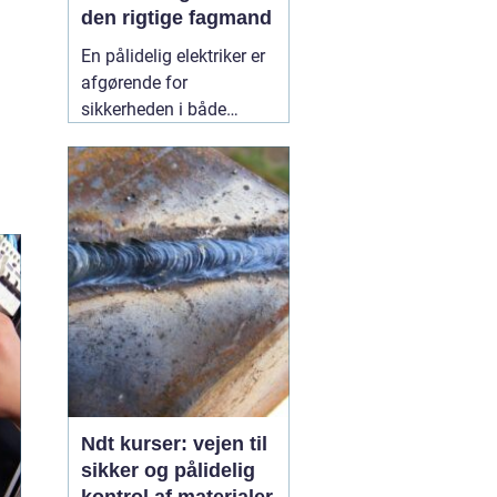
den rigtige fagmand
En pålidelig elektriker er
afgørende for
sikkerheden i både
private hjem og
virksomheder.
Elinstallationer er
usynlige i hverdagen,
men når noget fejler,
mærker man det med
det samme. I Birkerød og
omegn søger mange
efter en
10 July 2026
Ndt kurser: vejen til
sikker og pålidelig