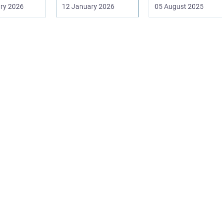
tere
Men valg af
ry 2026
12 January 2026
05 August 2025
en af pæle
sk&arin...