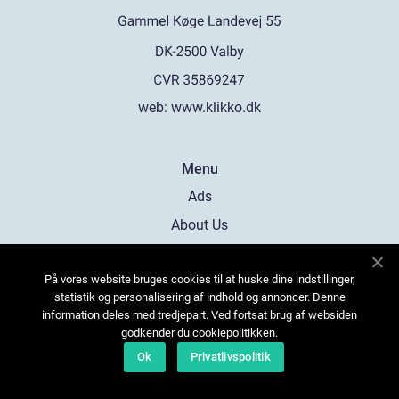
web:
www.klikko.dk
Menu
Ads
About Us
Cookies
På vores website bruges cookies til at huske dine indstillinger,
Contact
statistik og personalisering af indhold og annoncer. Denne
Sitemap
information deles med tredjepart. Ved fortsat brug af websiden
godkender du cookiepolitikken.
Ok
Privatlivspolitik