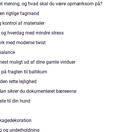
 det mening, og hvad skal du være opmærksom på?
den rigtige fagmand
ig kontrol af materialer
 og hverdag med mindre stress
ærk med moderne twist
 balance
mest muligt ud af dine gamle vinduer
 på fragten til baltikum
 den rette lejlighed
ådan sikrer du dokumenteret bæreevne
te til din hund
r kagedekoration
g og underholdning