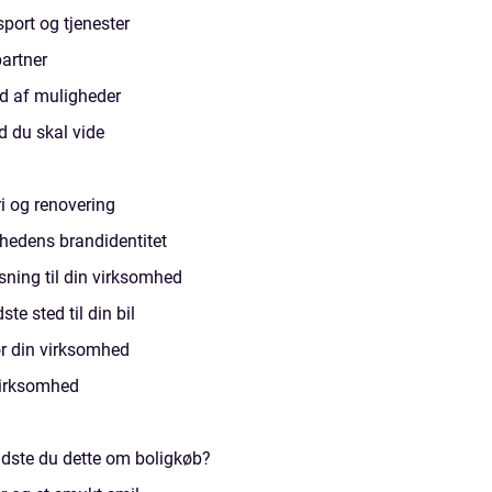
port og tjenester
artner
d af muligheder
d du skal vide
ri og renovering
mhedens brandidentitet
ning til din virksomhed
te sted til din bil
for din virksomhed
virksomhed
dste du dette om boligkøb?