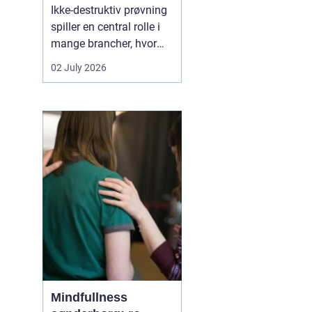
Ikke-destruktiv prøvning
spiller en central rolle i
mange brancher, hvor
sikkerhed, kvalitet og
02 July 2026
driftssikkerhed er
afgørende. Med
NDT
kurser
kan teknikere,
svejsere, tilsynsførende
og ingeniører dokumen...
Mindfullness