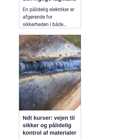
En pålidelig elektriker er
afgørende for
sikkerheden i både
private hjem og
virksomheder.
Elinstallationer er
usynlige i hverdagen,
men når noget fejler,
mærker man det med
det samme. I Birkerød og
omegn søger mange
efter en
10 July 2026
Ndt kurser: vejen til
sikker og pålidelig
kontrol af materialer