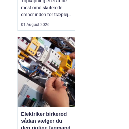
Topkapning er et af de
opmærksom på?
mest omdiskuterede
emner inden for træpleje.
Mange husejere får øje
01 August 2026
på et for højt træ tæt på
huset, bliver utrygge og
tænker, at problemet er
løst, hvis man bare s...
Elektriker birkerød
sådan vælger du
den rigtige fagmand