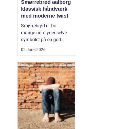
Smørrebrød aalborg
klassisk håndværk
med moderne twist
Smørrebrød er for
mange nordjyder selve
symbolet på en god
frokost. I Aalborg har
02 June 2026
den klassiske spise fået
nyt liv gennem steder,
der forener tradition og
nytænkning. Her spiller
gode råvarer, lokalt
håndværk og kreativ
anretning sammen, så
du får en...