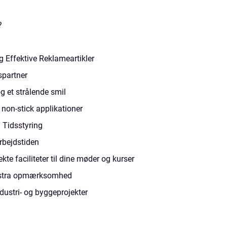
?
Effektive Reklameartikler
spartner
g et strålende smil
 non-stick applikationer
n Tidsstyring
arbejdstiden
te faciliteter til dine møder og kurser
kstra opmærksomhed
ndustri- og byggeprojekter