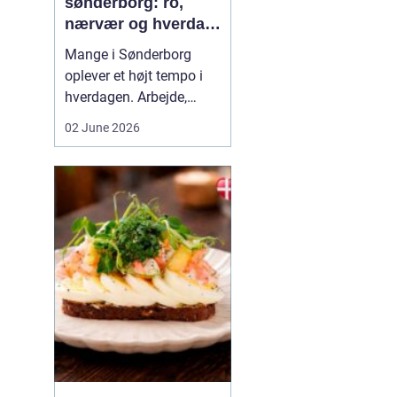
sønderborg: ro,
nærvær og hverdag
med mindre stress
Mange i Sønderborg
oplever et højt tempo i
hverdagen. Arbejde,
familie, sociale
02 June 2026
forpligtelser og konstant
online tilstedeværelse
kan sætte nervesystemet
på overarbejde. Her
kan
min...