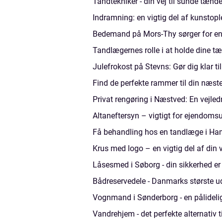
Tandtekniker - din vej til sunde tænd
Indramning: en vigtig del af kunstop
Bedemand på Mors-Thy sørger for en
Tandlægernes rolle i at holde dine t
Julefrokost på Stevns: Gør dig klar til
Find de perfekte rammer til din næs
Privat rengøring i Næstved: En vejledn
Altaneftersyn – vigtigt for ejendom
Få behandling hos en tandlæge i Ham
Krus med logo – en vigtig del af din
Låsesmed i Søborg - din sikkerhed er 
Bådreservedele - Danmarks største u
Vognmand i Sønderborg - en pålideli
Vandrehjem - det perfekte alternativ t