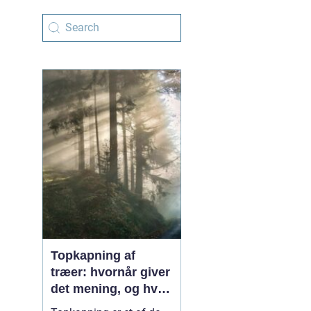
Topkapning af
træer: hvornår giver
det mening, og hvad
skal du være