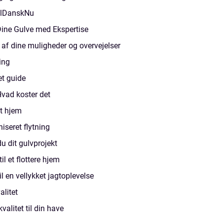
ilDanskNu
Dine Gulve med Ekspertise
af dine muligheder og overvejelser
ing
t guide
Hvad koster det
it hjem
niseret flytning
u dit gulvprojekt
il et flottere hjem
il en vellykket jagtoplevelse
alitet
alitet til din have