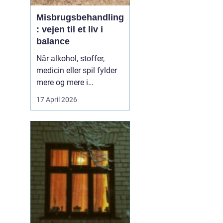
Misbrugsbehandling
: vejen til et liv i
balance
Når alkohol, stoffer,
medicin eller spil fylder
mere og mere i
hverdagen, bliver
17 April 2026
grænsen mellem vane
og afhængighed hurtigt
sløret. Mange forsøger
længe at klare sig selv,
men for en stor del viser
erfaringen, at...