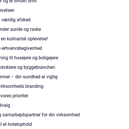
er og et smukt smil
levelsen
 værdig afsked
ænder sunde og raske
 en kulinarisk oplevelse!
te erhvervsbegivenhed
ing til husejere og boligejere
sudviklere og byggebranchen
mel – din sundhed er vigtig
 virksomheds branding
vores prioritet
dvalg
g samarbejdspartner for din virksomhed
il et hotelophold