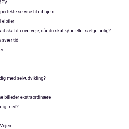
 MPV
erfekte service til dit hjem
 elbiler
skal du overveje, når du skal købe eller sælge bolig?
 svær tid
er
dig med selvudvikling?
e billeder ekstraordinære
 dig med?
 Vejen