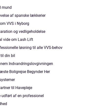
nd mund
velse af spanske lækkerier
e om VVS i Nyborg
eparation og vedligeholdelse
al vide om Lash Lift
fessionelle løsning til alle VVS-behov
il din bil
nnem Indvandringslovgivningen
 Næste Boligrejse Begynder Her
ksystemer
rtner til Havepleje
 udført af en professionel
dhed