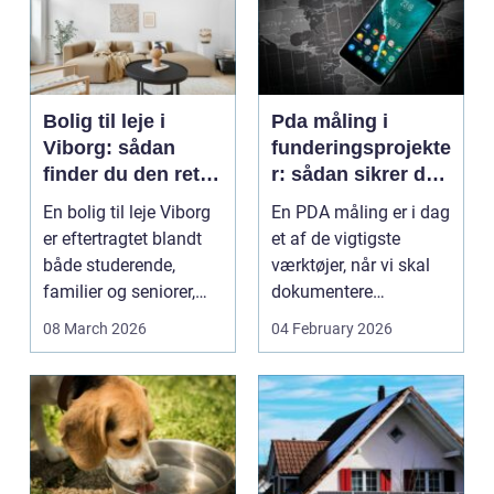
Bolig til leje i
Pda måling i
Viborg: sådan
funderingsprojekte
finder du den rette
r: sådan sikrer du
lejlighed
dokumenteret
En bolig til leje Viborg
En PDA måling er i dag
bæreevne
er eftertragtet blandt
et af de vigtigste
både studerende,
værktøjer, når vi skal
familier og seniorer,
dokumentere
fordi b...
bæreevnen af pæle til
08 March 2026
04 February 2026
b...