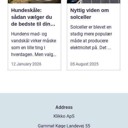
Hundeskåle:
Nyttig viden om
sådan vælger du
solceller
de bedste til din
Solceller er blevet en
hund
Hundens mad- og
stadig mere populær
vandskål virker måske
måde at producere
som en lille ting i
elektricitet på. Det ...
hverdagen. Men valg
af sk&arin...
12 January 2026
05 August 2025
Address