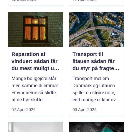
Reparation af
Transport til
vinduer: sådan får
litauen sådan får
du mest muligt ud
du styr på fragten
af dine gamle
til baltikum
Mange boligejere står
Transport mellem
vinduer
med samme dilemma:
Danmark og Litauen
Er vinduerne så slidte,
spiller en større rolle,
at de bør skifte...
end mange er klar over.
Litauen er et n...
07 April 2026
03 April 2026