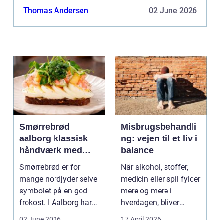
rengøring i Næst...
Thomas Andersen
02 June 2026
Smørrebrød
Misbrugsbehandli
aalborg klassisk
ng: vejen til et liv i
håndværk med
balance
moderne twist
Smørrebrød er for
Når alkohol, stoffer,
mange nordjyder selve
medicin eller spil fylder
symbolet på en god
mere og mere i
frokost. I Aalborg har
hverdagen, bliver
den klassiske spis...
grænsen...
02 June 2026
17 April 2026