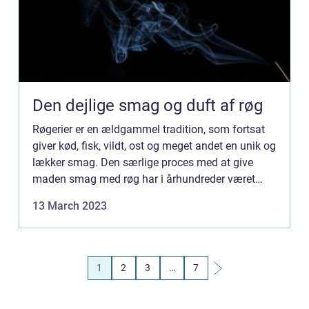
Den dejlige smag og duft af røg
Røgerier er en ældgammel tradition, som fortsat
giver kød, fisk, vildt, ost og meget andet en unik og
lækker smag. Den særlige proces med at give
maden smag med røg har i århundreder været
brugt som en måde at konservere mad på i lange
13 March 2023
perioder. Det ...
1
2
3
…
7