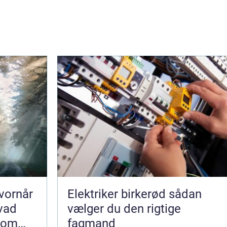
vornår
Elektriker birkerød sådan
hvad
vælger du den rigtige
som
fagmand