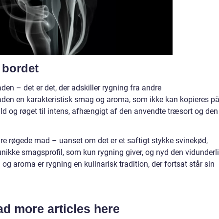
bordet
 – det er det, der adskiller rygning fra andre
aden en karakteristisk smag og aroma, som ikke kan kopieres p
ld og røget til intens, afhængigt af den anvendte træsort og den
lækre røgede mad – uanset om det er et saftigt stykke svinekød,
 unikke smagsprofil, som kun rygning giver, og nyd den vidunderl
g aroma er rygning en kulinarisk tradition, der fortsat står sin
d more articles here