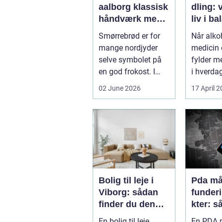
aalborg klassisk
dling: v
håndværk med
liv i b
moderne twist
Smørrebrød er for
Når alkoh
mange nordjyder
medicin e
selve symbolet på
fylder m
en god frokost. I
i hverdag
Aalborg har den
grænsen.
02 June 2026
17 April 
klassiske spis...
Bolig til leje i
Pda mål
Viborg: sådan
funder
finder du den
kter: s
rette lejlighed
sikrer 
En bolig til leje
En PDA m