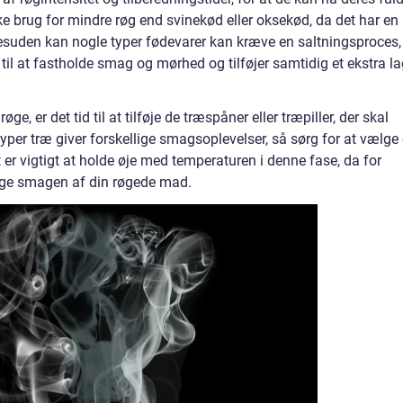
e brug for mindre røg end svinekød eller oksekød, da det har en
esuden kan nogle typer fødevarer kan kræve en saltningsproces,
 til at fastholde smag og mørhed og tilføjer samtidig et ekstra l
ge, er det tid til at tilføje de træspåner eller træpiller, der skal
per træ giver forskellige smagsoplevelser, så sørg for at vælge 
t er vigtigt at holde øje med temperaturen i denne fase, da for
e smagen af din røgede mad.