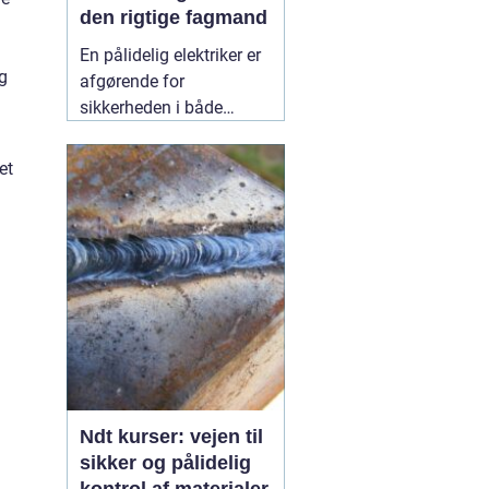
den rigtige fagmand
En pålidelig elektriker er
ag
afgørende for
sikkerheden i både
private hjem og
virksomheder.
et
Elinstallationer er
usynlige i hverdagen,
men når noget fejler,
mærker man det med
det samme. I Birkerød og
omegn søger mange
efter en
10 July 2026
Ndt kurser: vejen til
sikker og pålidelig