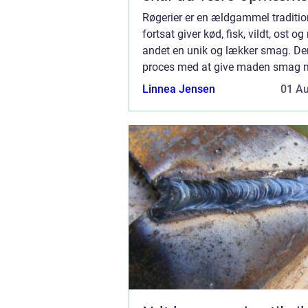
på?
Røgerier er en ældgammel traditi
fortsat giver kød, fisk, vildt, ost o
andet en unik og lækker smag. De
proces med at give maden smag 
har i århundreder været brugt so
Linnea Jensen
01 A
at konservere mad på i lange period