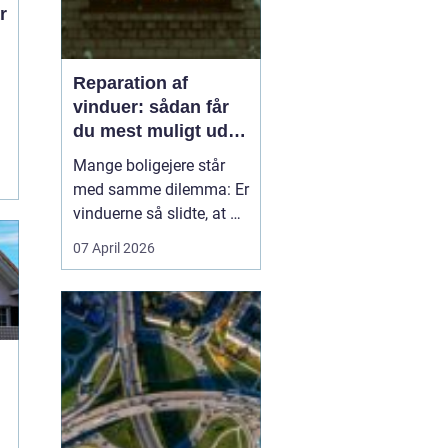
Reparation af
vinduer: sådan får
du mest muligt ud af
dine gamle vinduer
Mange boligejere står
med samme dilemma: Er
vinduerne så slidte, at de
bør skiftes, eller kan de
07 April 2026
repareres og få nyt liv? I
rigtig mange tilfælde
kan en grundig
reparation af vinduer
være en både økon...