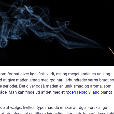
om fortsat giver kød, fisk, vildt, ost og meget andet en unik og
d at give maden smag med røg har i århundreder været brugt s
e perioder. Det giver også maden en unik smag og aroma, som
åde. Man kan finde ud af det med et
røgeri i Nordjylland
blandt
ende at vælge, hvilken type mad du ønsker at røge. Forskellige
af røgintensitet og tilberedningstider, for at de kan nå deres ful