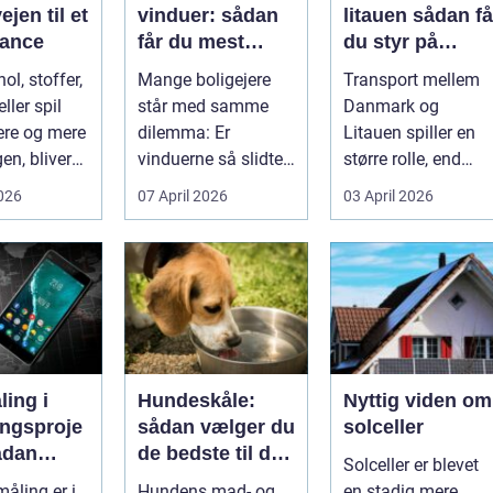
ejen til et
vinduer: sådan
litauen sådan får
alance
får du mest
du styr på
muligt ud af
fragten til
ol, stoffer,
Mange boligejere
Transport mellem
dine gamle
baltikum
ller spil
står med samme
Danmark og
vinduer
ere og mere
dilemma: Er
Litauen spiller en
en, bliver
vinduerne så slidte,
større rolle, end
..
at de bør skifte...
mange er klar over.
2026
07 April 2026
03 April 2026
Litauen er et n...
ing i
Hundeskåle:
Nyttig viden om
ingsproje
sådan vælger du
solceller
ådan
de bedste til din
Solceller er blevet
du
hund
åling er i
Hundens mad- og
en stadig mere