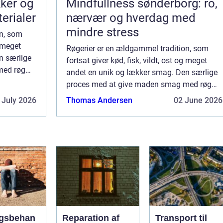
kker og
Mindfullness sønderborg: ro,
terialer
nærvær og hverdag med
mindre stress
on, som
g meget
Røgerier er en ældgammel tradition, som
n særlige
fortsat giver kød, fisk, vildt, ost og meget
med røg
andet en unik og lækker smag. Den særlige
m en måde
proces med at give maden smag med røg
er. Det ...
har i århundreder været brugt som en måde
 July 2026
Thomas Andersen
02 June 2026
at konservere mad på i lange perioder. Det ...
gsbehan
Reparation af
Transport til