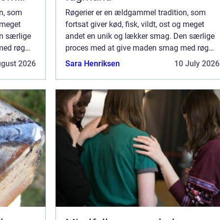
on, som
Røgerier er en ældgammel tradition, som
g meget
fortsat giver kød, fisk, vildt, ost og meget
n særlige
andet en unik og lækker smag. Den særlige
med røg
proces med at give maden smag med røg
m en måde
har i århundreder været brugt som en måde
ugust 2026
Sara Henriksen
10 July 2026
er. Det ...
at konservere mad på i lange perioder. Det ...