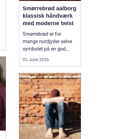
Smørrebrød aalborg
klassisk håndværk
med moderne twist
Smørrebrød er for
mange nordjyder selve
symbolet på en god
frokost. I Aalborg har
02 June 2026
den klassiske spise fået
nyt liv gennem steder,
der forener tradition og
nytænkning. Her spiller
gode råvarer, lokalt
håndværk og kreativ
anretning sammen, så
du får en...