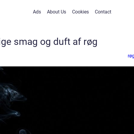
Ads
About Us
Cookies
Contact
ige smag og duft af røg
røg