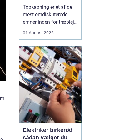
skal du være
Topkapning er et af de
opmærksom på?
mest omdiskuterede
emner inden for træpleje.
Mange husejere får øje
01 August 2026
på et for højt træ tæt på
huset, bliver utrygge og
tænker, at problemet er
løst, hvis man bare s...
om
Elektriker birkerød
sådan vælger du
de