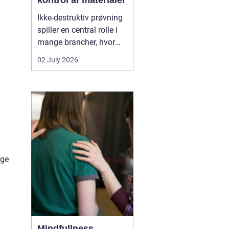
kontrol af materialer
Ikke-destruktiv prøvning
spiller en central rolle i
mange brancher, hvor
sikkerhed, kvalitet og
02 July 2026
driftssikkerhed er
afgørende. Med
NDT
kurser
kan teknikere,
svejsere, tilsynsførende
å
og ingeniører dokumen...
ige
Mindfullness