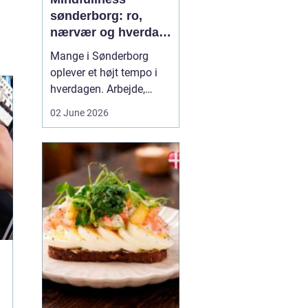
sønderborg: ro,
nærvær og hverdag
med mindre stress
Mange i Sønderborg
oplever et højt tempo i
hverdagen. Arbejde,
familie, sociale
02 June 2026
forpligtelser og konstant
online tilstedeværelse
kan sætte nervesystemet
på overarbejde. Her
kan
min...