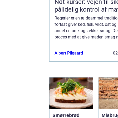
Ndt kurser: vejen til si
pålidelig kontrol af ma
Røgerier er en ældgammel traditi
fortsat giver kød, fisk, vildt, ost o
andet en unik og lækker smag. De
proces med at give maden smag 
har i århundreder været brugt so
at konservere mad på i lange period
Albert Pilgaard
02
Smørrebrød
Misbru