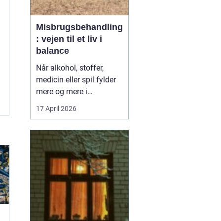
Misbrugsbehandling
: vejen til et liv i
balance
Når alkohol, stoffer,
medicin eller spil fylder
mere og mere i
hverdagen, bliver
17 April 2026
grænsen mellem vane
og afhængighed hurtigt
sløret. Mange forsøger
længe at klare sig selv,
men for en stor del viser
erfaringen, at...