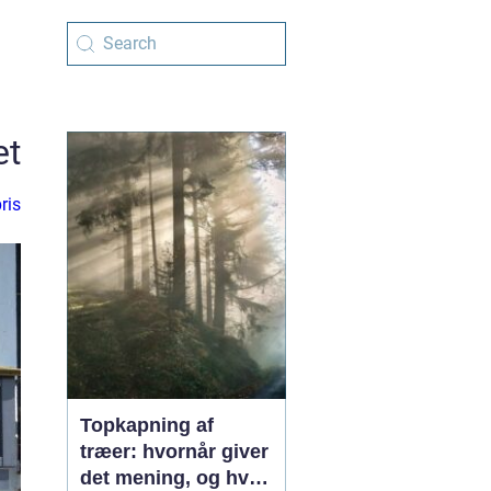
et
ris
Topkapning af
træer: hvornår giver
det mening, og hvad