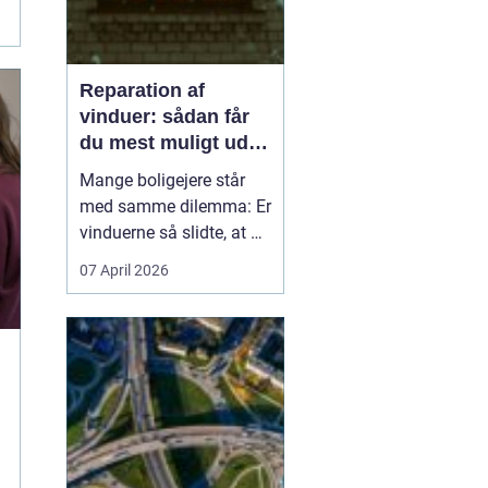
Reparation af
vinduer: sådan får
du mest muligt ud af
dine gamle vinduer
Mange boligejere står
med samme dilemma: Er
vinduerne så slidte, at de
bør skiftes, eller kan de
07 April 2026
repareres og få nyt liv? I
rigtig mange tilfælde
kan en grundig
reparation af vinduer
være en både økon...