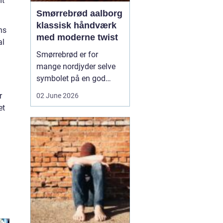
mt
Smørrebrød aalborg
klassisk håndværk
ns
med moderne twist
al
Smørrebrød er for
mange nordjyder selve
symbolet på en god
frokost. I Aalborg har
r
02 June 2026
den klassiske spise fået
et
nyt liv gennem steder,
der forener tradition og
nytænkning. Her spiller
gode råvarer, lokalt
håndværk og kreativ
anretning sammen, så
du får en...