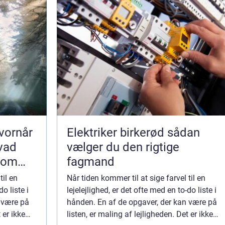
vornår
Elektriker birkerød sådan
hvad
vælger du den rigtige
som
fagmand
til en
Når tiden kommer til at sige farvel til en
o liste i
lejelejlighed, er det ofte med en to-do liste i
 være på
hånden. En af de opgaver, der kan være på
 er ikke
listen, er maling af lejligheden. Det er ikke