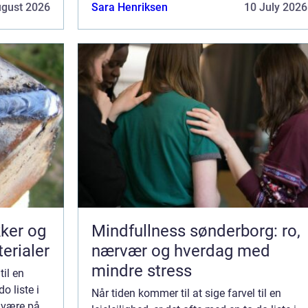
r, at
ualmindeligt, at en udlejer forventer, at
ugust 2026
Sara Henriksen
10 July 2026
lejemålet står snorlige og re...
kker og
Mindfullness sønderborg: ro,
terialer
nærvær og hverdag med
mindre stress
til en
o liste i
Når tiden kommer til at sige farvel til en
 være på