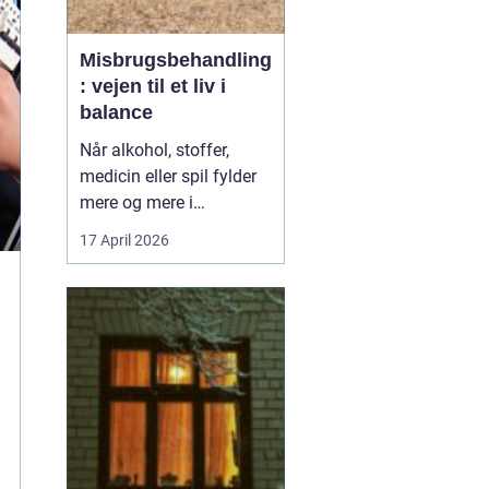
Misbrugsbehandling
: vejen til et liv i
balance
Når alkohol, stoffer,
medicin eller spil fylder
mere og mere i
hverdagen, bliver
17 April 2026
grænsen mellem vane
og afhængighed hurtigt
sløret. Mange forsøger
længe at klare sig selv,
men for en stor del viser
erfaringen, at...