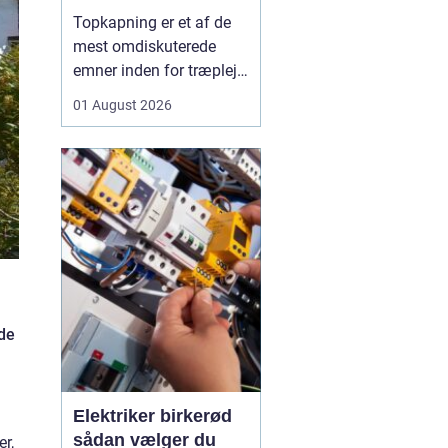
skal du være
Topkapning er et af de
opmærksom på?
mest omdiskuterede
emner inden for træpleje.
Mange husejere får øje
01 August 2026
på et for højt træ tæt på
huset, bliver utrygge og
tænker, at problemet er
løst, hvis man bare s...
 de
Elektriker birkerød
sådan vælger du
er,