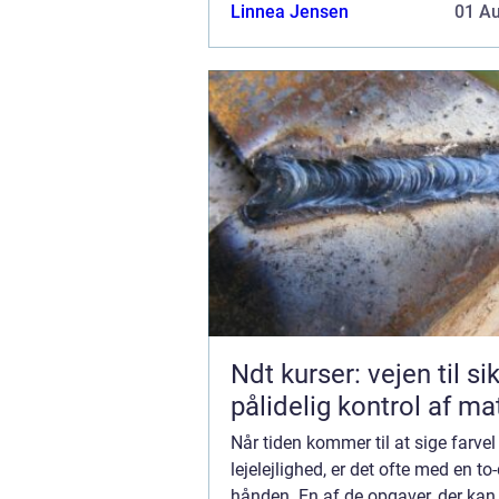
ualmindeligt, at en udlejer forvente
Linnea Jensen
01 A
lejemålet står snorlige og re...
Ndt kurser: vejen til si
pålidelig kontrol af ma
Når tiden kommer til at sige farvel 
lejelejlighed, er det ofte med en to-d
hånden. En af de opgaver, der kan