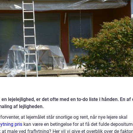
l en lejelejlighed, er det ofte med en to-do liste i hånden. En af
aling af lejligheden.
forventer, at lejemålet står snorlige og rent, når nye lejere skal
lytning pris
kan være en betingelse for at få det fulde depositum
at male ved fraflytning? Her vil vi give et overblik over de faktor