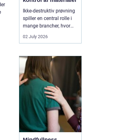
kontrol af materialer
der
Ikke-destruktiv prøvning
e
spiller en central rolle i
mange brancher, hvor
sikkerhed, kvalitet og
02 July 2026
driftssikkerhed er
afgørende. Med
NDT
kurser
kan teknikere,
svejsere, tilsynsførende
og ingeniører dokumen...
Mindfullness