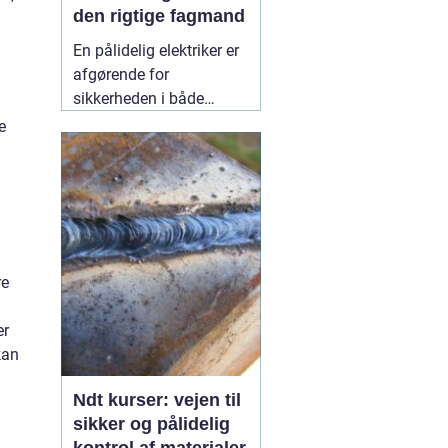
den rigtige fagmand
En pålidelig elektriker er
afgørende for
sikkerheden i både
private hjem og
e
virksomheder.
Elinstallationer er
usynlige i hverdagen,
men når noget fejler,
mærker man det med
det samme. I Birkerød og
re
omegn søger mange
efter en
10 July 2026
er
kan
Ndt kurser: vejen til
sikker og pålidelig