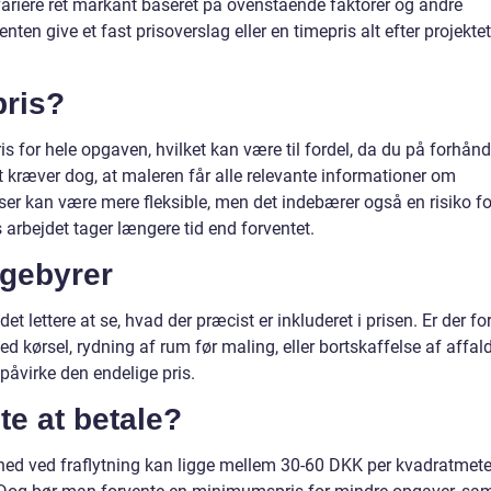
 variere ret markant baseret på ovenstående faktorer og andre
enten give et fast prisoverslag eller en timepris alt efter projekte
pris?
is for hele opgaven, hvilket kan være til fordel, da du på forhånd
t kræver dog, at maleren får alle relevante informationer om
 kan være mere fleksible, men det indebærer også en risiko fo
s arbejdet tager længere tid end forventet.
 gebyrer
det lettere at se, hvad der præcist er inkluderet i prisen. Er der fo
 kørsel, rydning af rum før maling, eller bortskaffelse af affal
påvirke den endelige pris.
te at betale?
ighed ved fraflytning kan ligge mellem 30-60 DKK per kvadratmete