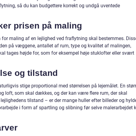
flytning, så du kan budgettere korrekt og undgå uventede
ker prisen på maling
en for maling af en lejlighed ved fraflytning skal bestemmes. Diss
nden på væggene, antallet af rum, type og kvalitet af malingen,
kal tages højde for, som for eksempel høje stuklofter eller svært
lse og tilstand
naturligvis stige proportional med størrelsen på lejemålet. En stør
og loft, som skal dækkes, og der kan være flere rum, der skal
ejlighedens tilstand – er der mange huller efter billeder og hyld
orarbejde i form af spartling og slibning før selve malerarbejdet 
arver