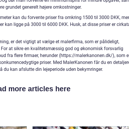
 Dog bør man forvente en minimumspris for mindre opgaver, sa
jere grundet generelt højere omkostninger.
tmeter kan du forvente priser fra omkring 1500 til 3000 DKK, me
r kan ligge på 3000 til 6000 DKK. Husk, at disse priser er cirkat
ing, er det vigtigt at vælge et malerfirma, som er pålideligt,
se. For at sikre en kvalitetsmæssig god og økonomisk forsvarlig
bud fra flere firmaer, herunder (https://malerkanonen.dk/), som e
konkurrencedygtige priser. Med MalerKanonen får du en detaljer
 du kan afslutte din lejeperiode uden bekymringer.
d more articles here