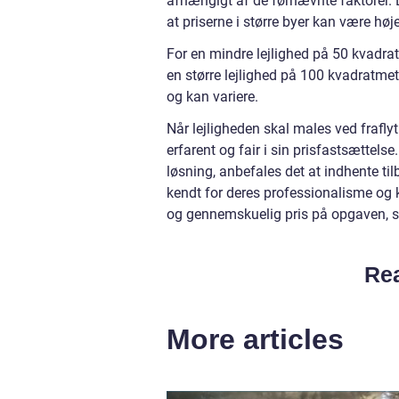
afhængigt af de førnævnte faktorer.
at priserne i større byer kan være hø
For en mindre lejlighed på 50 kvadra
en større lejlighed på 100 kvadratmete
og kan variere.
Når lejligheden skal males ved fraflytn
erfarent og fair i sin prisfastsættel
løsning, anbefales det at indhente til
kendt for deres professionalisme og 
og gennemskuelig pris på opgaven, så
Rea
More articles