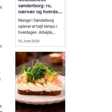
sønderborg: ro,
ts
nærvær og hverdag
med mindre stress
Mange i Sønderborg
oplever et højt tempo i
hverdagen. Arbejde,
familie, sociale
02 June 2026
forpligtelser og konstant
r,
online tilstedeværelse
kan sætte nervesystemet
på overarbejde. Her
kan
min...
r
d
r,