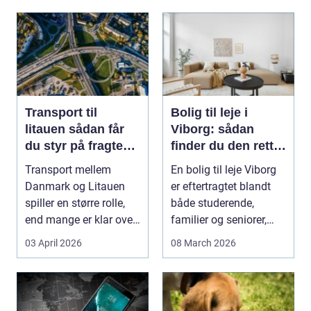
Transport til
Bolig til leje i
litauen sådan får
Viborg: sådan
du styr på fragten
finder du den rette
til baltikum
lejlighed
Transport mellem
En bolig til leje Viborg
Danmark og Litauen
er eftertragtet blandt
spiller en større rolle,
både studerende,
end mange er klar over.
familier og seniorer,
Litauen er et n...
fordi b...
03 April 2026
08 March 2026