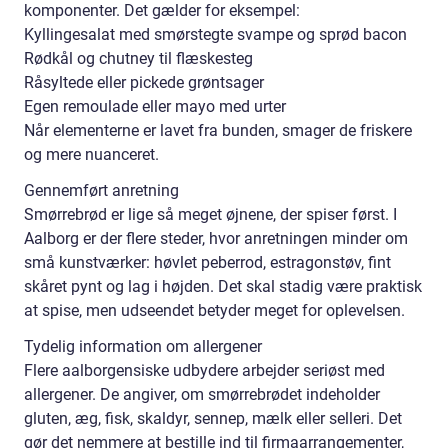
komponenter. Det gælder for eksempel:
Kyllingesalat med smørstegte svampe og sprød bacon
Rødkål og chutney til flæskesteg
Råsyltede eller pickede grøntsager
Egen remoulade eller mayo med urter
Når elementerne er lavet fra bunden, smager de friskere
og mere nuanceret.
Gennemført anretning
Smørrebrød er lige så meget øjnene, der spiser først. I
Aalborg er der flere steder, hvor anretningen minder om
små kunstværker: høvlet peberrod, estragonstøv, fint
skåret pynt og lag i højden. Det skal stadig være praktisk
at spise, men udseendet betyder meget for oplevelsen.
Tydelig information om allergener
Flere aalborgensiske udbydere arbejder seriøst med
allergener. De angiver, om smørrebrødet indeholder
gluten, æg, fisk, skaldyr, sennep, mælk eller selleri. Det
gør det nemmere at bestille ind til firmaarrangementer,