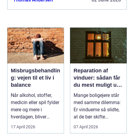
du får en...
Misbrugsbehandlin
Reparation af
g: vejen til et liv i
vinduer: sådan får
balance
du mest muligt ud
af dine gamle
Når alkohol, stoffer,
Mange boligejere står
vinduer
medicin eller spil fylder
med samme dilemma:
mere og mere i
Er vinduerne så slidte,
hverdagen, bliver
at de bør skifte...
grænsen...
17 April 2026
07 April 2026