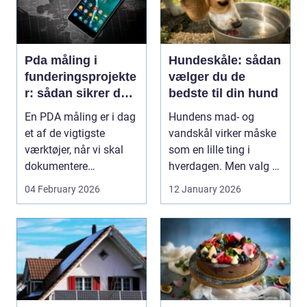
Pda måling i
Hundeskåle: sådan
funderingsprojekte
vælger du de
r: sådan sikrer du
bedste til din hund
dokumenteret
En PDA måling er i dag
Hundens mad- og
bæreevne
et af de vigtigste
vandskål virker måske
værktøjer, når vi skal
som en lille ting i
dokumentere
hverdagen. Men valg af
bæreevnen af pæle til
sk&arin...
04 February 2026
12 January 2026
b...