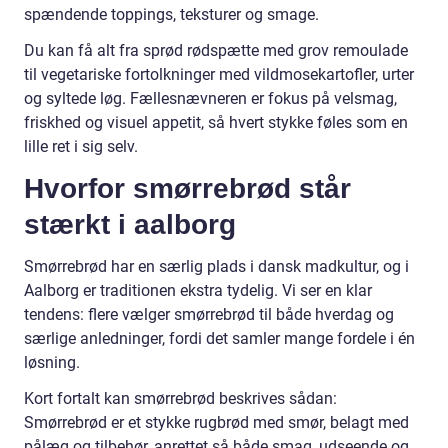
spændende toppings, teksturer og smage.
Du kan få alt fra sprød rødspætte med grov remoulade
til vegetariske fortolkninger med vildmosekartofler, urter
og syltede løg. Fællesnævneren er fokus på velsmag,
friskhed og visuel appetit, så hvert stykke føles som en
lille ret i sig selv.
Hvorfor smørrebrød står
stærkt i aalborg
Smørrebrød har en særlig plads i dansk madkultur, og i
Aalborg er traditionen ekstra tydelig. Vi ser en klar
tendens: flere vælger smørrebrød til både hverdag og
særlige anledninger, fordi det samler mange fordele i én
løsning.
Kort fortalt kan smørrebrød beskrives sådan:
Smørrebrød er et stykke rugbrød med smør, belagt med
pålæg og tilbehør, anrettet så både smag, udseende og