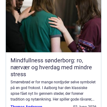
Mindfullness sønderborg: ro,
nærvær og hverdag med mindre
stress
Smørrebrød er for mange nordjyder selve symbolet
på en god frokost. I Aalborg har den klassiske
spise fået nyt liv gennem steder, der forener
tradition og nytænkning. Her spiller gode råvarer,
lokalt håndværk og kreativ anretning sammen, så
Thomas Andersen
02 June 2026