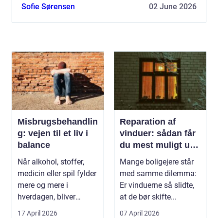
dokumentere deres kompetencer og arbejde mere
Sofie Sørensen
02 June 2026
målrettet...
Misbrugsbehandlin
Reparation af
g: vejen til et liv i
vinduer: sådan får
balance
du mest muligt ud
af dine gamle
Når alkohol, stoffer,
Mange boligejere står
vinduer
medicin eller spil fylder
med samme dilemma:
mere og mere i
Er vinduerne så slidte,
hverdagen, bliver
at de bør skifte...
grænsen...
17 April 2026
07 April 2026