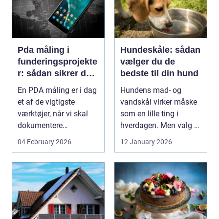
Pda måling i
Hundeskåle: sådan
funderingsprojekte
vælger du de
r: sådan sikrer du
bedste til din hund
dokumenteret
En PDA måling er i dag
Hundens mad- og
bæreevne
et af de vigtigste
vandskål virker måske
værktøjer, når vi skal
som en lille ting i
dokumentere
hverdagen. Men valg af
bæreevnen af pæle til
sk&arin...
04 February 2026
12 January 2026
b...