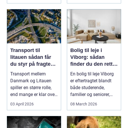
Transport til
Bolig til leje i
litauen sådan får
Viborg: sådan
du styr på fragten
finder du den rette
til baltikum
lejlighed
Transport mellem
En bolig til leje Viborg
Danmark og Litauen
er eftertragtet blandt
spiller en større rolle,
både studerende,
end mange er klar over.
familier og seniorer,
Litauen er et n...
fordi b...
03 April 2026
08 March 2026