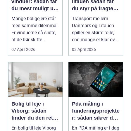
vinduer: sådan får
litauen sådan får
du mest muligt ud
du styr på fragten
af dine gamle
til baltikum
Mange boligejere står
Transport mellem
vinduer
med samme dilemma:
Danmark og Litauen
Er vinduerne så slidte,
spiller en større rolle,
at de bør skifte...
end mange er klar over.
Litauen er et n...
07 April 2026
03 April 2026
Bolig til leje i
Pda måling i
Viborg: sådan
funderingsprojekte
finder du den rette
r: sådan sikrer du
lejlighed
dokumenteret
En bolig til leje Viborg
En PDA måling er i dag