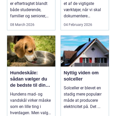
bæreevne
er eftertragtet blandt
et af de vigtigste
både studerende,
værktøjer, når vi skal
familier og seniorer,
dokumentere
fordi b...
bæreevnen af pæle til
08 March 2026
04 February 2026
b...
Hundeskåle:
Nyttig viden om
sådan vælger du
solceller
de bedste til din
Solceller er blevet en
hund
Hundens mad- og
stadig mere populær
vandskål virker måske
måde at producere
som en lille ting i
elektricitet på. Det ...
hverdagen. Men valg