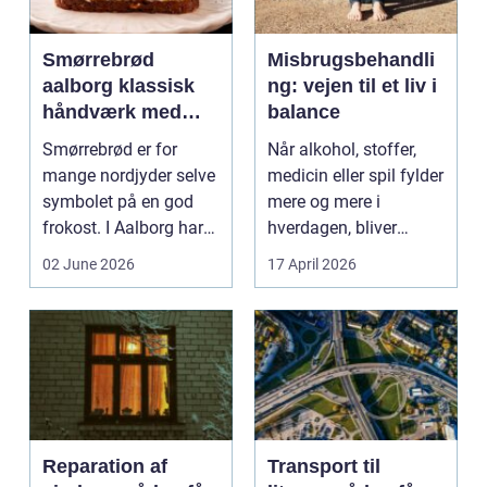
Smørrebrød
Misbrugsbehandli
aalborg klassisk
ng: vejen til et liv i
håndværk med
balance
moderne twist
Smørrebrød er for
Når alkohol, stoffer,
mange nordjyder selve
medicin eller spil fylder
symbolet på en god
mere og mere i
frokost. I Aalborg har
hverdagen, bliver
den klassiske spis...
grænsen...
02 June 2026
17 April 2026
Reparation af
Transport til