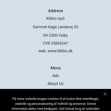
Address
web:
www.klikko.dk
Menu
Ads
About Us
Cookies
På vores website bruges cookies til at huske dine indstillinger,
Contact
statistik og personalisering af indhold og annoncer. Denne
Sitemap
information deles med tredjepart. Ved fortsat brug af websiden