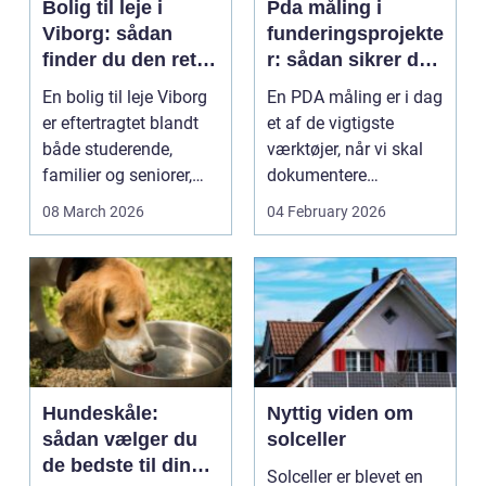
Bolig til leje i
Pda måling i
Viborg: sådan
funderingsprojekte
finder du den rette
r: sådan sikrer du
lejlighed
dokumenteret
En bolig til leje Viborg
En PDA måling er i dag
bæreevne
er eftertragtet blandt
et af de vigtigste
både studerende,
værktøjer, når vi skal
familier og seniorer,
dokumentere
fordi b...
bæreevnen af pæle til
08 March 2026
04 February 2026
b...
Hundeskåle:
Nyttig viden om
sådan vælger du
solceller
de bedste til din
Solceller er blevet en