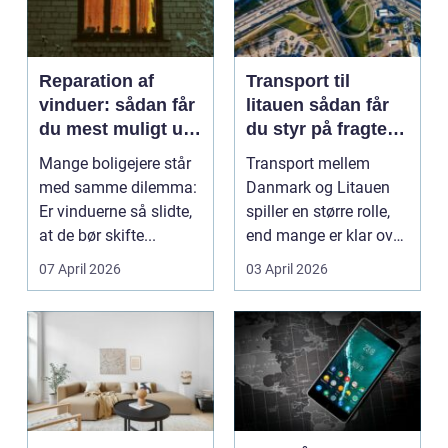
Reparation af
Transport til
vinduer: sådan får
litauen sådan får
du mest muligt ud
du styr på fragten
af dine gamle
til baltikum
Mange boligejere står
Transport mellem
vinduer
med samme dilemma:
Danmark og Litauen
Er vinduerne så slidte,
spiller en større rolle,
at de bør skifte...
end mange er klar over.
Litauen er et n...
07 April 2026
03 April 2026