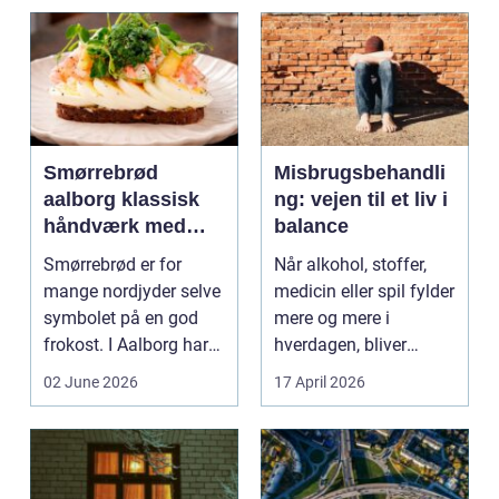
Smørrebrød
Misbrugsbehandli
aalborg klassisk
ng: vejen til et liv i
håndværk med
balance
moderne twist
Smørrebrød er for
Når alkohol, stoffer,
mange nordjyder selve
medicin eller spil fylder
symbolet på en god
mere og mere i
frokost. I Aalborg har
hverdagen, bliver
den klassiske spis...
grænsen...
02 June 2026
17 April 2026