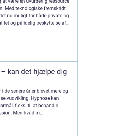
g at være en uvurderlig ressource
en. Med teknologiske fremskridt
 det nu muligt for både private og
itet og pålidelig beskyttelse af
 – kan det hjælpe dig
 i de senere år er blevet mere og
 selvudvikling. Hypnose kan
ormål, f.eks. til at behandle
ession. Men hvad m...