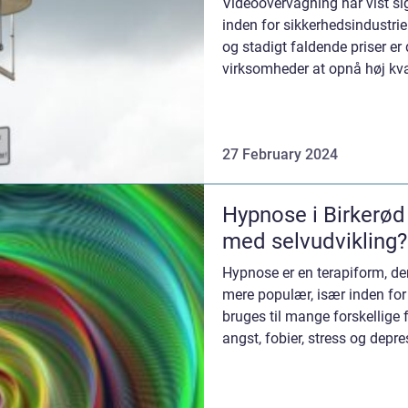
Videoovervågning har vist si
inden for sikkerhedsindustri
og stadigt faldende priser er
virksomheder at opnå høj kval
de...
27 February 2024
Hypnose i Birkerød
med selvudvikling?
Hypnose er en terapiform, der
mere populær, især inden for
bruges til mange forskellige f
angst, fobier, stress og depr