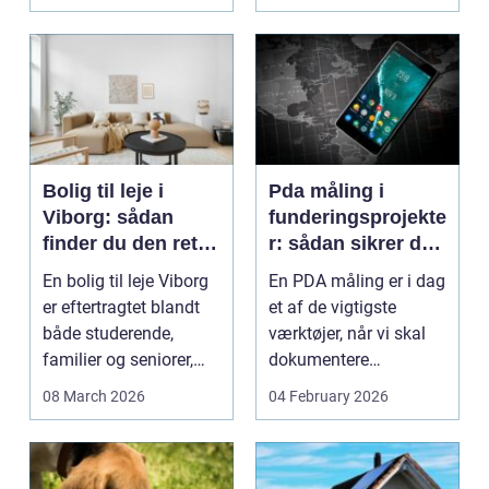
Bolig til leje i
Pda måling i
Viborg: sådan
funderingsprojekte
finder du den rette
r: sådan sikrer du
lejlighed
dokumenteret
En bolig til leje Viborg
En PDA måling er i dag
bæreevne
er eftertragtet blandt
et af de vigtigste
både studerende,
værktøjer, når vi skal
familier og seniorer,
dokumentere
fordi b...
bæreevnen af pæle til
08 March 2026
04 February 2026
b...