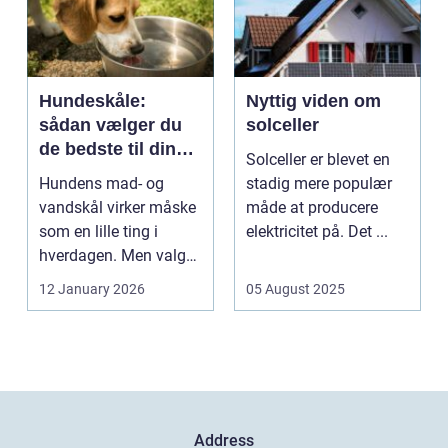
Hundeskåle:
Nyttig viden om
sådan vælger du
solceller
de bedste til din
Solceller er blevet en
hund
Hundens mad- og
stadig mere populær
vandskål virker måske
måde at producere
som en lille ting i
elektricitet på. Det ...
hverdagen. Men valg
af sk&arin...
12 January 2026
05 August 2025
Address