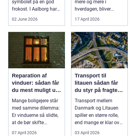
symbolet på en god
mere og mere i
frokost. I Aalborg har
hverdagen, bliver
den klassiske spis...
grænsen...
02 June 2026
17 April 2026
Reparation af
Transport til
vinduer: sådan får
litauen sådan får
du mest muligt ud
du styr på fragten
af dine gamle
til baltikum
Mange boligejere står
Transport mellem
vinduer
med samme dilemma:
Danmark og Litauen
Er vinduerne så slidte,
spiller en større rolle,
at de bør skifte...
end mange er klar over.
Litauen er et n...
07 April 2026
03 April 2026