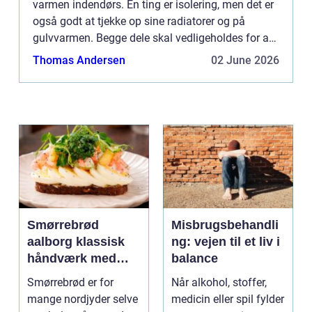
varmen indendørs. En ting er isolering, men det er
også godt at tjekke op sine radiatorer og på
gulvvarmen. Begge dele skal vedligeholdes for at
fungere vinter efter vinter...
Thomas Andersen
02 June 2026
Smørrebrød
Misbrugsbehandli
aalborg klassisk
ng: vejen til et liv i
håndværk med
balance
moderne twist
Smørrebrød er for
Når alkohol, stoffer,
mange nordjyder selve
medicin eller spil fylder