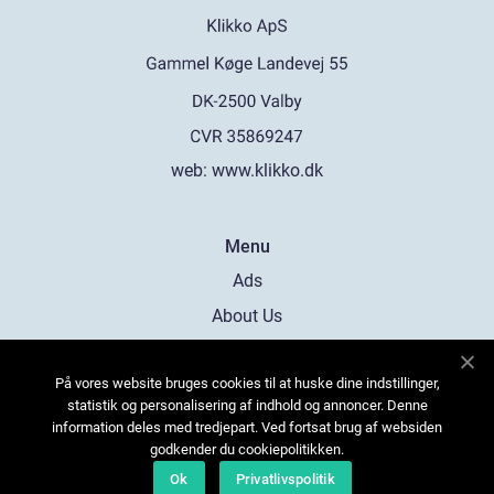
web:
www.klikko.dk
Menu
Ads
About Us
Cookies
På vores website bruges cookies til at huske dine indstillinger,
Contact
statistik og personalisering af indhold og annoncer. Denne
Sitemap
information deles med tredjepart. Ved fortsat brug af websiden
godkender du cookiepolitikken.
Ok
Privatlivspolitik