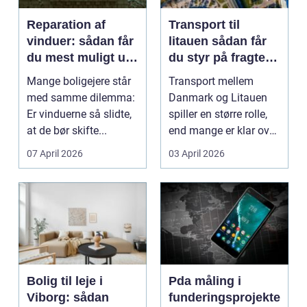
Reparation af
Transport til
vinduer: sådan får
litauen sådan får
du mest muligt ud
du styr på fragten
af dine gamle
til baltikum
Mange boligejere står
Transport mellem
vinduer
med samme dilemma:
Danmark og Litauen
Er vinduerne så slidte,
spiller en større rolle,
at de bør skifte...
end mange er klar over.
Litauen er et n...
07 April 2026
03 April 2026
Bolig til leje i
Pda måling i
Viborg: sådan
funderingsprojekte