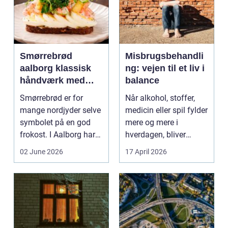
Smørrebrød
Misbrugsbehandli
aalborg klassisk
ng: vejen til et liv i
håndværk med
balance
moderne twist
Smørrebrød er for
Når alkohol, stoffer,
mange nordjyder selve
medicin eller spil fylder
symbolet på en god
mere og mere i
frokost. I Aalborg har
hverdagen, bliver
den klassiske spis...
grænsen...
02 June 2026
17 April 2026