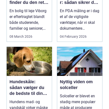
finder du den rette
r: sådan sikrer du
lejlighed
dokumenteret
En bolig til leje Viborg
En PDA måling er i dag
bæreevne
er eftertragtet blandt
et af de vigtigste
både studerende,
værktøjer, når vi skal
familier og seniorer,
dokumentere
fordi b...
bæreevnen af pæle til
08 March 2026
04 February 2026
b...
Hundeskåle:
Nyttig viden om
sådan vælger du
solceller
de bedste til din
Solceller er blevet en
hund
Hundens mad- og
stadig mere populær
vandskål virker måske
måde at producere