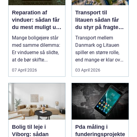
Reparation af
Transport til
vinduer: sådan får
litauen sådan får
du mest muligt ud
du styr på fragten
af dine gamle
til baltikum
Mange boligejere står
Transport mellem
vinduer
med samme dilemma:
Danmark og Litauen
Er vinduerne så slidte,
spiller en større rolle,
at de bør skifte...
end mange er klar over.
Litauen er et n...
07 April 2026
03 April 2026
Bolig til leje i
Pda måling i
Viborg: sådan
funderingsprojekte