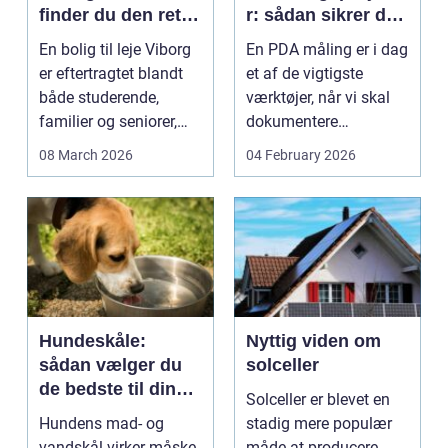
finder du den rette
r: sådan sikrer du
lejlighed
dokumenteret
En bolig til leje Viborg
En PDA måling er i dag
bæreevne
er eftertragtet blandt
et af de vigtigste
både studerende,
værktøjer, når vi skal
familier og seniorer,
dokumentere
fordi b...
bæreevnen af pæle til
08 March 2026
04 February 2026
b...
Hundeskåle:
Nyttig viden om
sådan vælger du
solceller
de bedste til din
Solceller er blevet en
hund
Hundens mad- og
stadig mere populær
vandskål virker måske
måde at producere