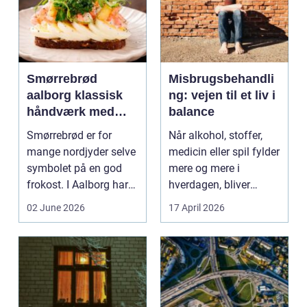
Smørrebrød
Misbrugsbehandli
aalborg klassisk
ng: vejen til et liv i
håndværk med
balance
moderne twist
Smørrebrød er for
Når alkohol, stoffer,
mange nordjyder selve
medicin eller spil fylder
symbolet på en god
mere og mere i
frokost. I Aalborg har
hverdagen, bliver
den klassiske spis...
grænsen...
02 June 2026
17 April 2026