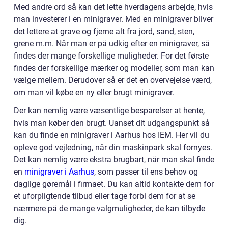
Med andre ord så kan det lette hverdagens arbejde, hvis
man investerer i en minigraver. Med en minigraver bliver
det lettere at grave og fjerne alt fra jord, sand, sten,
grene m.m. Når man er på udkig efter en minigraver, så
findes der mange forskellige muligheder. For det første
findes der forskellige mærker og modeller, som man kan
vælge mellem. Derudover så er det en overvejelse værd,
om man vil købe en ny eller brugt minigraver.
Der kan nemlig være væsentlige besparelser at hente,
hvis man køber den brugt. Uanset dit udgangspunkt så
kan du finde en minigraver i Aarhus hos IEM. Her vil du
opleve god vejledning, når din maskinpark skal fornyes.
Det kan nemlig være ekstra brugbart, når man skal finde
en
minigraver i Aarhus
, som passer til ens behov og
daglige gøremål i firmaet. Du kan altid kontakte dem for
et uforpligtende tilbud eller tage forbi dem for at se
nærmere på de mange valgmuligheder, de kan tilbyde
dig.