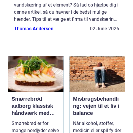
vandskæring af et element? Så lad os hjælpe dig i
denne artikel, så du havner i de bedst mulige
hænder. Tips til at vælge et firma til vandskæring
Hvem har generelt meget erfaring med
Thomas Andersen
02 June 2026
vandskæring? Tip n...
Smørrebrød
Misbrugsbehandli
aalborg klassisk
ng: vejen til et liv i
håndværk med
balance
moderne twist
Smørrebrød er for
Når alkohol, stoffer,
mange nordjyder selve
medicin eller spil fylder