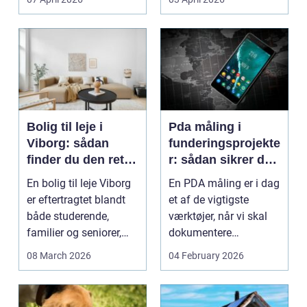
Bolig til leje i
Pda måling i
Viborg: sådan
funderingsprojekte
finder du den rette
r: sådan sikrer du
lejlighed
dokumenteret
En bolig til leje Viborg
En PDA måling er i dag
bæreevne
er eftertragtet blandt
et af de vigtigste
både studerende,
værktøjer, når vi skal
familier og seniorer,
dokumentere
fordi b...
bæreevnen af pæle til
08 March 2026
04 February 2026
b...