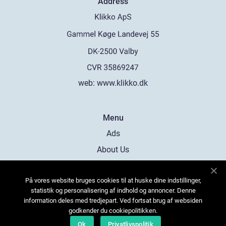
Address
web:
www.klikko.dk
Menu
Ads
About Us
Cookies
På vores website bruges cookies til at huske dine indstillinger,
Contact
statistik og personalisering af indhold og annoncer. Denne
Sitemap
information deles med tredjepart. Ved fortsat brug af websiden
godkender du cookiepolitikken.
Ok
Privatlivspolitik