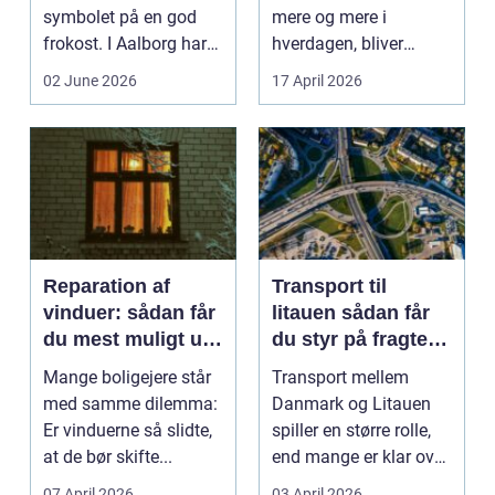
symbolet på en god
mere og mere i
frokost. I Aalborg har
hverdagen, bliver
den klassiske spis...
grænsen...
02 June 2026
17 April 2026
Reparation af
Transport til
vinduer: sådan får
litauen sådan får
du mest muligt ud
du styr på fragten
af dine gamle
til baltikum
Mange boligejere står
Transport mellem
vinduer
med samme dilemma:
Danmark og Litauen
Er vinduerne så slidte,
spiller en større rolle,
at de bør skifte...
end mange er klar over.
Litauen er et n...
07 April 2026
03 April 2026