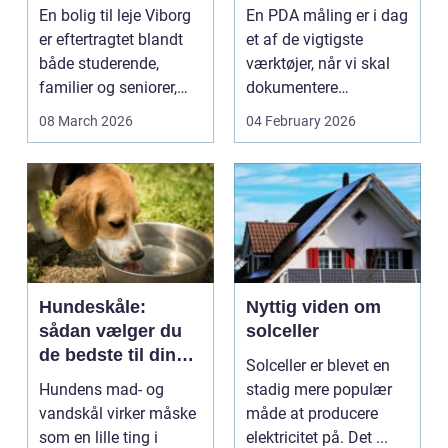
lejlighed
dokumenteret
En bolig til leje Viborg
En PDA måling er i dag
bæreevne
er eftertragtet blandt
et af de vigtigste
både studerende,
værktøjer, når vi skal
familier og seniorer,
dokumentere
fordi b...
bæreevnen af pæle til
08 March 2026
04 February 2026
b...
Hundeskåle:
Nyttig viden om
sådan vælger du
solceller
de bedste til din
Solceller er blevet en
hund
Hundens mad- og
stadig mere populær
vandskål virker måske
måde at producere
som en lille ting i
elektricitet på. Det ...