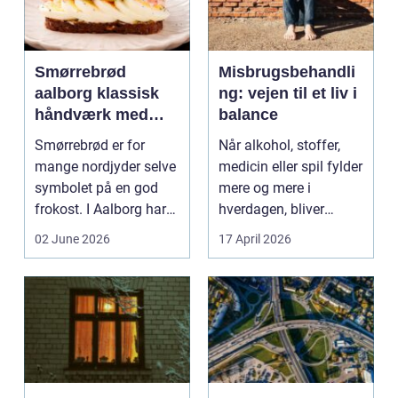
Smørrebrød
Misbrugsbehandli
aalborg klassisk
ng: vejen til et liv i
håndværk med
balance
moderne twist
Smørrebrød er for
Når alkohol, stoffer,
mange nordjyder selve
medicin eller spil fylder
symbolet på en god
mere og mere i
frokost. I Aalborg har
hverdagen, bliver
den klassiske spis...
grænsen...
02 June 2026
17 April 2026