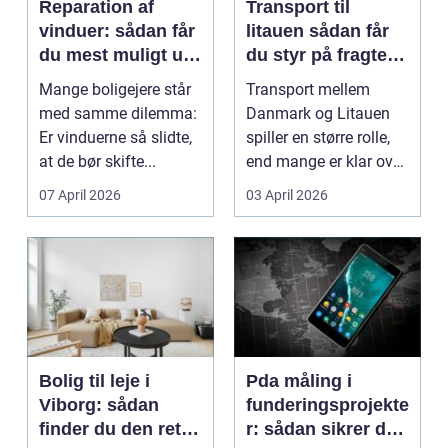
Reparation af
Transport til
vinduer: sådan får
litauen sådan får
du mest muligt ud
du styr på fragten
af dine gamle
til baltikum
Mange boligejere står
Transport mellem
vinduer
med samme dilemma:
Danmark og Litauen
Er vinduerne så slidte,
spiller en større rolle,
at de bør skifte...
end mange er klar over.
Litauen er et n...
07 April 2026
03 April 2026
Bolig til leje i
Pda måling i
Viborg: sådan
funderingsprojekte
finder du den rette
r: sådan sikrer du