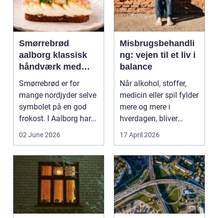
Smørrebrød
Misbrugsbehandli
aalborg klassisk
ng: vejen til et liv i
håndværk med
balance
moderne twist
Smørrebrød er for
Når alkohol, stoffer,
mange nordjyder selve
medicin eller spil fylder
symbolet på en god
mere og mere i
frokost. I Aalborg har
hverdagen, bliver
den klassiske spis...
grænsen...
02 June 2026
17 April 2026