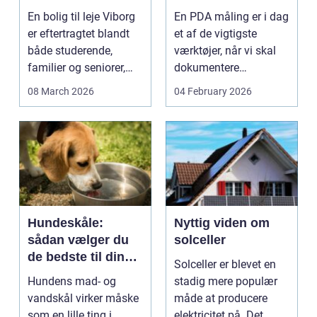
lejlighed
dokumenteret
En bolig til leje Viborg
En PDA måling er i dag
bæreevne
er eftertragtet blandt
et af de vigtigste
både studerende,
værktøjer, når vi skal
familier og seniorer,
dokumentere
fordi b...
bæreevnen af pæle til
08 March 2026
04 February 2026
b...
Hundeskåle:
Nyttig viden om
sådan vælger du
solceller
de bedste til din
Solceller er blevet en
hund
Hundens mad- og
stadig mere populær
vandskål virker måske
måde at producere
som en lille ting i
elektricitet på. Det ...