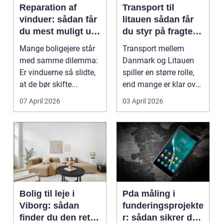
Reparation af
Transport til
vinduer: sådan får
litauen sådan får
du mest muligt ud
du styr på fragten
af dine gamle
til baltikum
Mange boligejere står
Transport mellem
vinduer
med samme dilemma:
Danmark og Litauen
Er vinduerne så slidte,
spiller en større rolle,
at de bør skifte...
end mange er klar over.
Litauen er et n...
07 April 2026
03 April 2026
Bolig til leje i
Pda måling i
Viborg: sådan
funderingsprojekte
finder du den rette
r: sådan sikrer du