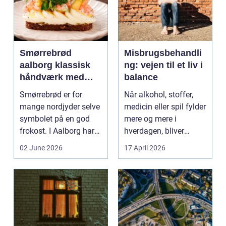
Smørrebrød
Misbrugsbehandli
aalborg klassisk
ng: vejen til et liv i
håndværk med
balance
moderne twist
Smørrebrød er for
Når alkohol, stoffer,
mange nordjyder selve
medicin eller spil fylder
symbolet på en god
mere og mere i
frokost. I Aalborg har
hverdagen, bliver
den klassiske spis...
grænsen...
02 June 2026
17 April 2026