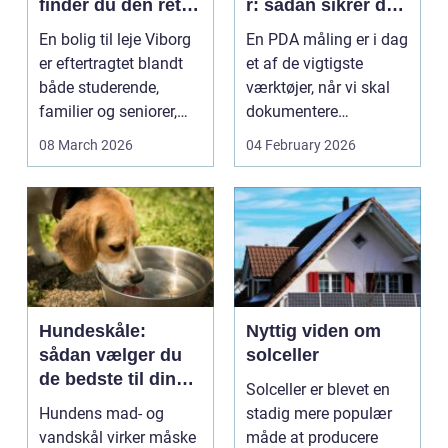
finder du den rette
r: sådan sikrer du
lejlighed
dokumenteret
En bolig til leje Viborg
En PDA måling er i dag
bæreevne
er eftertragtet blandt
et af de vigtigste
både studerende,
værktøjer, når vi skal
familier og seniorer,
dokumentere
fordi b...
bæreevnen af pæle til
08 March 2026
04 February 2026
b...
Hundeskåle:
Nyttig viden om
sådan vælger du
solceller
de bedste til din
Solceller er blevet en
hund
Hundens mad- og
stadig mere populær
vandskål virker måske
måde at producere