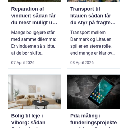
Reparation af
Transport til
vinduer: sådan får
litauen sådan får
du mest muligt ud
du styr på fragten
af dine gamle
til baltikum
Mange boligejere står
Transport mellem
vinduer
med samme dilemma:
Danmark og Litauen
Er vinduerne så slidte,
spiller en større rolle,
at de bør skifte...
end mange er klar over.
Litauen er et n...
07 April 2026
03 April 2026
Bolig til leje i
Pda måling i
Viborg: sådan
funderingsprojekte