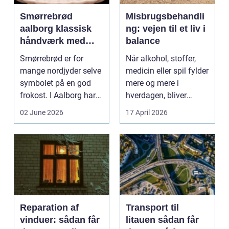
Smørrebrød
Misbrugsbehandli
aalborg klassisk
ng: vejen til et liv i
håndværk med
balance
moderne twist
Smørrebrød er for
Når alkohol, stoffer,
mange nordjyder selve
medicin eller spil fylder
symbolet på en god
mere og mere i
frokost. I Aalborg har
hverdagen, bliver
den klassiske spis...
grænsen...
02 June 2026
17 April 2026
Reparation af
Transport til
vinduer: sådan får
litauen sådan får