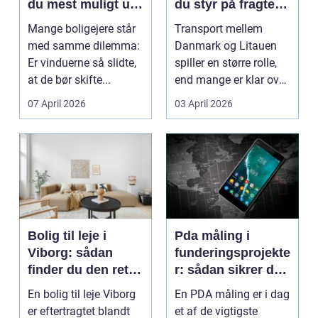
du mest muligt ud
du styr på fragten
af dine gamle
til baltikum
Mange boligejere står
Transport mellem
vinduer
med samme dilemma:
Danmark og Litauen
Er vinduerne så slidte,
spiller en større rolle,
at de bør skifte...
end mange er klar over.
Litauen er et n...
07 April 2026
03 April 2026
Bolig til leje i
Pda måling i
Viborg: sådan
funderingsprojekte
finder du den rette
r: sådan sikrer du
lejlighed
dokumenteret
En bolig til leje Viborg
En PDA måling er i dag
bæreevne
er eftertragtet blandt
et af de vigtigste