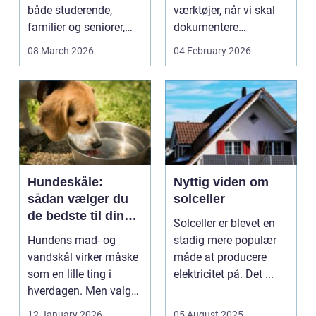
både studerende,
værktøjer, når vi skal
familier og seniorer,
dokumentere
fordi b...
bæreevnen af pæle til
08 March 2026
04 February 2026
b...
Hundeskåle:
Nyttig viden om
sådan vælger du
solceller
de bedste til din
Solceller er blevet en
hund
Hundens mad- og
stadig mere populær
vandskål virker måske
måde at producere
som en lille ting i
elektricitet på. Det ...
hverdagen. Men valg
af sk&arin...
12 January 2026
05 August 2025