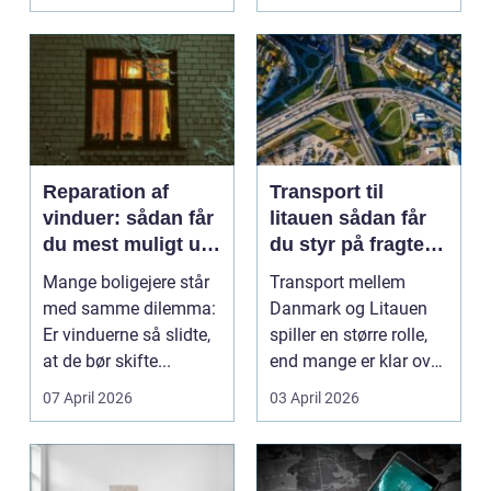
Reparation af
Transport til
vinduer: sådan får
litauen sådan får
du mest muligt ud
du styr på fragten
af dine gamle
til baltikum
Mange boligejere står
Transport mellem
vinduer
med samme dilemma:
Danmark og Litauen
Er vinduerne så slidte,
spiller en større rolle,
at de bør skifte...
end mange er klar over.
Litauen er et n...
07 April 2026
03 April 2026