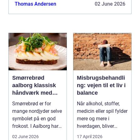
kan også hyre en rengøringsservice til at komme
Thomas Andersen
02 June 2026
og gøre dit ...
Smørrebrød
Misbrugsbehandli
aalborg klassisk
ng: vejen til et liv i
håndværk med
balance
moderne twist
Smørrebrød er for
Når alkohol, stoffer,
mange nordjyder selve
medicin eller spil fylder
symbolet på en god
mere og mere i
frokost. I Aalborg har
hverdagen, bliver
den klassiske spis...
grænsen...
02 June 2026
17 April 2026