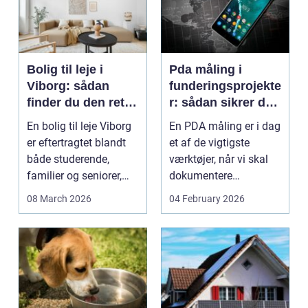
Bolig til leje i
Pda måling i
Viborg: sådan
funderingsprojekte
finder du den rette
r: sådan sikrer du
lejlighed
dokumenteret
En bolig til leje Viborg
En PDA måling er i dag
bæreevne
er eftertragtet blandt
et af de vigtigste
både studerende,
værktøjer, når vi skal
familier og seniorer,
dokumentere
fordi b...
bæreevnen af pæle til
08 March 2026
04 February 2026
b...