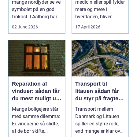
mange nordjyder selve
medicin eller spil fylder
symbolet på en god
mere og mere i
frokost. I Aalborg har
hverdagen, bliver
den klassiske spis...
grænsen...
02 June 2026
17 April 2026
Reparation af
Transport til
vinduer: sådan får
litauen sådan får
du mest muligt ud
du styr på fragten
af dine gamle
til baltikum
Mange boligejere står
Transport mellem
vinduer
med samme dilemma:
Danmark og Litauen
Er vinduerne så slidte,
spiller en større rolle,
at de bør skifte...
end mange er klar over.