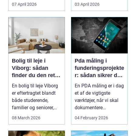
Litauen er et n...
07 April 2026
03 April 2026
Bolig til leje i
Pda måling i
Viborg: sådan
funderingsprojekte
finder du den rette
r: sådan sikrer du
lejlighed
dokumenteret
En bolig til leje Viborg
En PDA måling er i dag
bæreevne
er eftertragtet blandt
et af de vigtigste
både studerende,
værktøjer, når vi skal
familier og seniorer,
dokumentere
fordi b...
bæreevnen af pæle til
08 March 2026
04 February 2026
b...