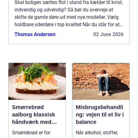
Skal boligen sættes flot i stand fra kælder til kvist,
indvendig og udvendig? Så bør du overveje at
skifte de gamle døre ud med nye modeller. Vælg
holdbare yderdøre i top kvalitet Når du står for at
skulle vælge de døre som forbinder den
Thomas Andersen
02 June 2026
indvendige d...
Smørrebrød
Misbrugsbehandli
aalborg klassisk
ng: vejen til et liv i
håndværk med
balance
moderne twist
Smørrebrød er for
Når alkohol, stoffer,