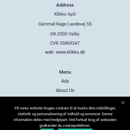
Address
web:
www.klikko.dk
Menu
Ads
About Us
Cookies
På vores website bruges cookies til at huske dine indstillinger,
Contact
statistik og personalisering af indhold og annoncer. Denne
Sitemap
information deles med tredjepart. Ved fortsat brug af websiden
godkender du cookiepolitikken.