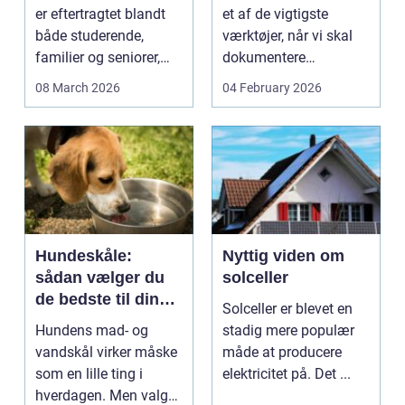
bæreevne
er eftertragtet blandt
et af de vigtigste
både studerende,
værktøjer, når vi skal
familier og seniorer,
dokumentere
fordi b...
bæreevnen af pæle til
08 March 2026
04 February 2026
b...
Hundeskåle:
Nyttig viden om
sådan vælger du
solceller
de bedste til din
Solceller er blevet en
hund
Hundens mad- og
stadig mere populær
vandskål virker måske
måde at producere
som en lille ting i
elektricitet på. Det ...
hverdagen. Men valg