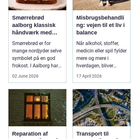
Smørrebrød
Misbrugsbehandli
aalborg klassisk
ng: vejen til et liv i
håndværk med
balance
moderne twist
Smørrebrød er for
Når alkohol, stoffer,
mange nordjyder selve
medicin eller spil fylder
symbolet på en god
mere og mere i
frokost. I Aalborg har
hverdagen, bliver
den klassiske spis...
grænsen...
02 June 2026
17 April 2026
Reparation af
Transport til