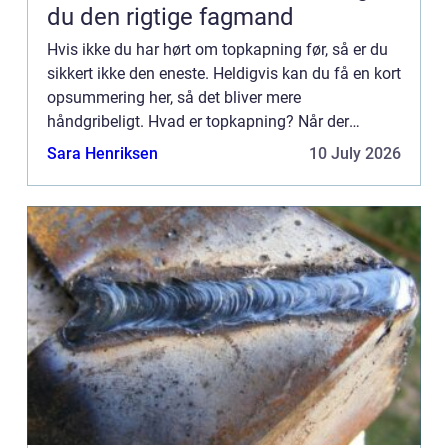
du den rigtige fagmand
Hvis ikke du har hørt om topkapning før, så er du
sikkert ikke den eneste. Heldigvis kan du få en kort
opsummering her, så det bliver mere
håndgribeligt. Hvad er topkapning? Når der
snakkes om topkapning, så er det noget, der laves
Sara Henriksen
10 July 2026
i forbindelse med ...