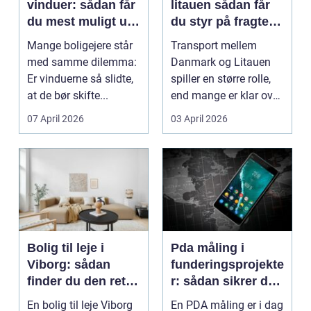
vinduer: sådan får
litauen sådan får
du mest muligt ud
du styr på fragten
af dine gamle
til baltikum
Mange boligejere står
Transport mellem
vinduer
med samme dilemma:
Danmark og Litauen
Er vinduerne så slidte,
spiller en større rolle,
at de bør skifte...
end mange er klar over.
Litauen er et n...
07 April 2026
03 April 2026
Bolig til leje i
Pda måling i
Viborg: sådan
funderingsprojekte
finder du den rette
r: sådan sikrer du
lejlighed
dokumenteret
En bolig til leje Viborg
En PDA måling er i dag