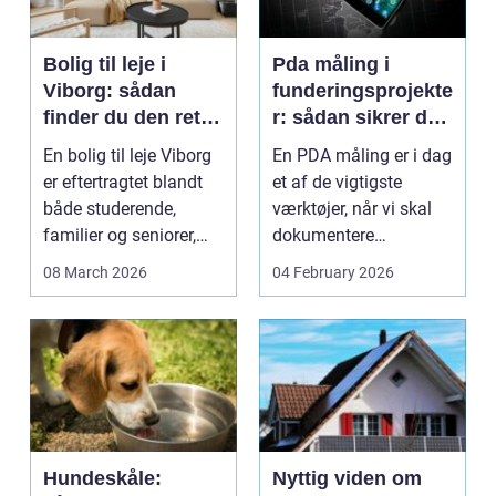
Bolig til leje i
Pda måling i
Viborg: sådan
funderingsprojekte
finder du den rette
r: sådan sikrer du
lejlighed
dokumenteret
En bolig til leje Viborg
En PDA måling er i dag
bæreevne
er eftertragtet blandt
et af de vigtigste
både studerende,
værktøjer, når vi skal
familier og seniorer,
dokumentere
fordi b...
bæreevnen af pæle til
08 March 2026
04 February 2026
b...
Hundeskåle:
Nyttig viden om