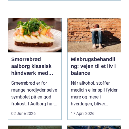
Smørrebrød
Misbrugsbehandli
aalborg klassisk
ng: vejen til et liv i
håndværk med
balance
moderne twist
Smørrebrød er for
Når alkohol, stoffer,
mange nordjyder selve
medicin eller spil fylder
symbolet på en god
mere og mere i
frokost. I Aalborg har
hverdagen, bliver
den klassiske spis...
grænsen...
02 June 2026
17 April 2026