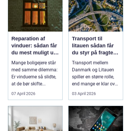
Reparation af
Transport til
vinduer: sådan får
litauen sådan får
du mest muligt ud
du styr på fragten
af dine gamle
til baltikum
Mange boligejere står
Transport mellem
vinduer
med samme dilemma:
Danmark og Litauen
Er vinduerne så slidte,
spiller en større rolle,
at de bør skifte...
end mange er klar over.
Litauen er et n...
07 April 2026
03 April 2026