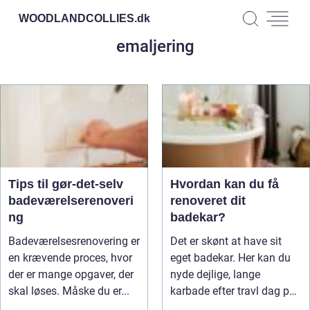
WOODLANDCOLLIES.
dk
emaljering
Tips til gør-det-selv
Hvordan kan du få
badeværelserenoveri
renoveret dit
ng
badekar?
Badeværelsesrenovering er
Det er skønt at have sit
en krævende proces, hvor
eget badekar. Her kan du
der er mange opgaver, der
nyde dejlige, lange
skal løses. Måske du er...
karbade efter travl dag på
arb...