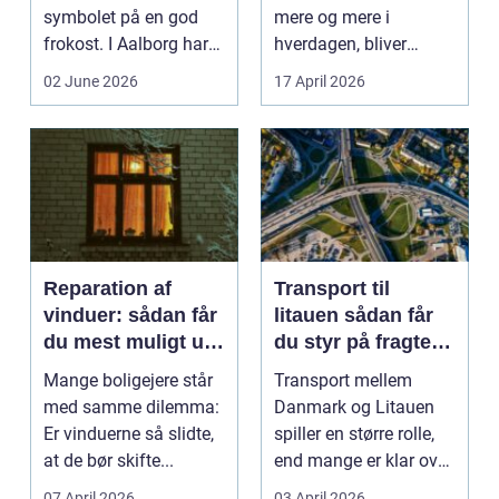
symbolet på en god
mere og mere i
frokost. I Aalborg har
hverdagen, bliver
den klassiske spis...
grænsen...
02 June 2026
17 April 2026
Reparation af
Transport til
vinduer: sådan får
litauen sådan får
du mest muligt ud
du styr på fragten
af dine gamle
til baltikum
Mange boligejere står
Transport mellem
vinduer
med samme dilemma:
Danmark og Litauen
Er vinduerne så slidte,
spiller en større rolle,
at de bør skifte...
end mange er klar over.
Litauen er et n...
07 April 2026
03 April 2026