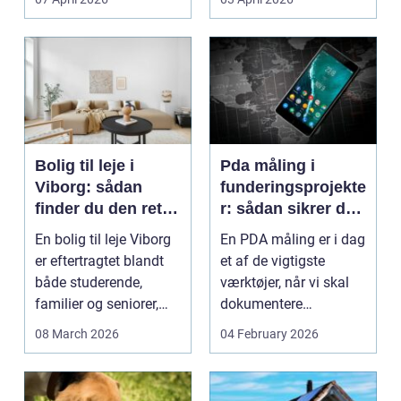
Bolig til leje i
Pda måling i
Viborg: sådan
funderingsprojekte
finder du den rette
r: sådan sikrer du
lejlighed
dokumenteret
En bolig til leje Viborg
En PDA måling er i dag
bæreevne
er eftertragtet blandt
et af de vigtigste
både studerende,
værktøjer, når vi skal
familier og seniorer,
dokumentere
fordi b...
bæreevnen af pæle til
08 March 2026
04 February 2026
b...