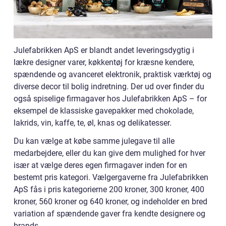
Julefabrikken ApS er blandt andet leveringsdygtig i
lækre designer varer, køkkentøj for kræsne kendere,
spændende og avanceret elektronik, praktisk værktøj og
diverse decor til bolig indretning. Der ud over finder du
også spiselige firmagaver hos Julefabrikken ApS – for
eksempel de klassiske gavepakker med chokolade,
lakrids, vin, kaffe, te, øl, knas og delikatesser.
Du kan vælge at købe samme julegave til alle
medarbejdere, eller du kan give dem mulighed for hver
især at vælge deres egen firmagaver inden for en
bestemt pris kategori. Vælgergaverne fra Julefabrikken
ApS fås i pris kategorierne 200 kroner, 300 kroner, 400
kroner, 560 kroner og 640 kroner, og indeholder en bred
variation af spændende gaver fra kendte designere og
brands.