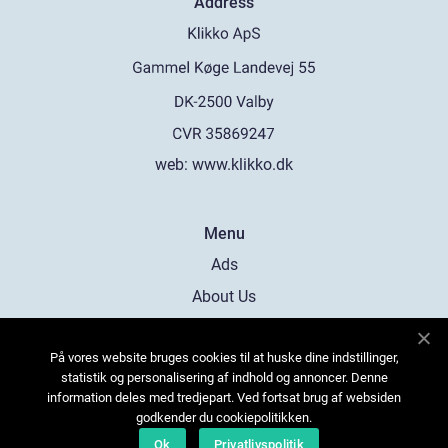
Address
web:
www.klikko.dk
Menu
Ads
About Us
Cookies
På vores website bruges cookies til at huske dine indstillinger,
Contact
statistik og personalisering af indhold og annoncer. Denne
Sitemap
information deles med tredjepart. Ved fortsat brug af websiden
godkender du cookiepolitikken.
Ok
Privatlivspolitik