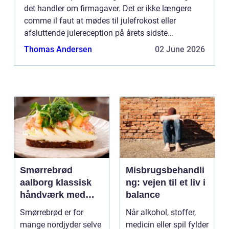
det handler om firmagaver. Det er ikke længere
comme il faut at mødes til julefrokost eller
afsluttende julereception på årets sidste
arbejdsdag og uddele firmagaver til medarbejdere
Thomas Andersen
02 June 2026
og kunder samt a...
Smørrebrød
Misbrugsbehandli
aalborg klassisk
ng: vejen til et liv i
håndværk med
balance
moderne twist
Smørrebrød er for
Når alkohol, stoffer,
mange nordjyder selve
medicin eller spil fylder