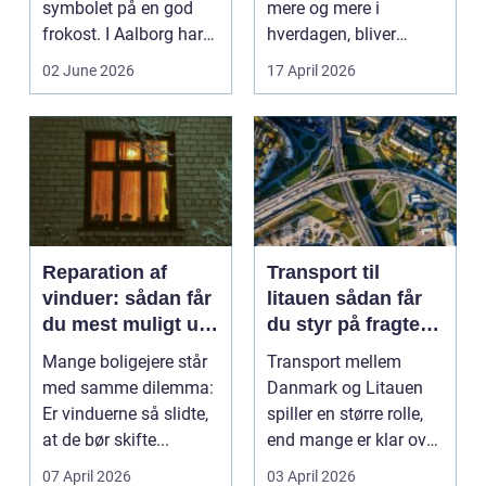
symbolet på en god
mere og mere i
frokost. I Aalborg har
hverdagen, bliver
den klassiske spis...
grænsen...
02 June 2026
17 April 2026
Reparation af
Transport til
vinduer: sådan får
litauen sådan får
du mest muligt ud
du styr på fragten
af dine gamle
til baltikum
Mange boligejere står
Transport mellem
vinduer
med samme dilemma:
Danmark og Litauen
Er vinduerne så slidte,
spiller en større rolle,
at de bør skifte...
end mange er klar over.
Litauen er et n...
07 April 2026
03 April 2026