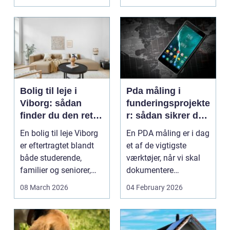
Bolig til leje i
Pda måling i
Viborg: sådan
funderingsprojekte
finder du den rette
r: sådan sikrer du
lejlighed
dokumenteret
En bolig til leje Viborg
En PDA måling er i dag
bæreevne
er eftertragtet blandt
et af de vigtigste
både studerende,
værktøjer, når vi skal
familier og seniorer,
dokumentere
fordi b...
bæreevnen af pæle til
08 March 2026
04 February 2026
b...