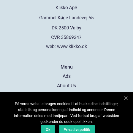
web:
www.klikko.dk
Menu
Ads
About Us
Cookies
På vores website bruges cookies til at huske dine indstillinger,
Contact
statistik og personalisering af indhold og annoncer. Denne
Sitemap
information deles med tredjepart. Ved fortsat brug af websiden
godkender du cookiepolitikken.
Ok
Privatlivspolitik