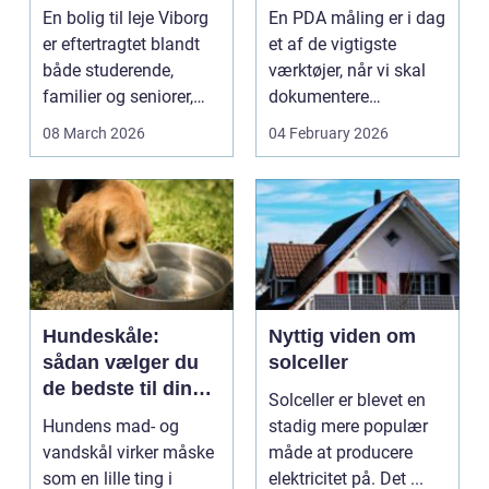
lejlighed
dokumenteret
En bolig til leje Viborg
En PDA måling er i dag
bæreevne
er eftertragtet blandt
et af de vigtigste
både studerende,
værktøjer, når vi skal
familier og seniorer,
dokumentere
fordi b...
bæreevnen af pæle til
08 March 2026
04 February 2026
b...
Hundeskåle:
Nyttig viden om
sådan vælger du
solceller
de bedste til din
Solceller er blevet en
hund
Hundens mad- og
stadig mere populær
vandskål virker måske
måde at producere
som en lille ting i
elektricitet på. Det ...