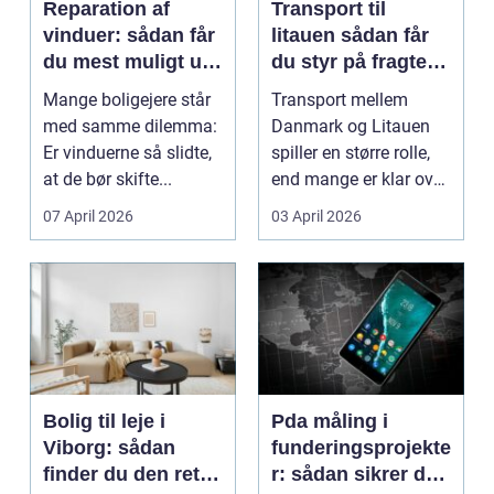
Reparation af
Transport til
vinduer: sådan får
litauen sådan får
du mest muligt ud
du styr på fragten
af dine gamle
til baltikum
Mange boligejere står
Transport mellem
vinduer
med samme dilemma:
Danmark og Litauen
Er vinduerne så slidte,
spiller en større rolle,
at de bør skifte...
end mange er klar over.
Litauen er et n...
07 April 2026
03 April 2026
Bolig til leje i
Pda måling i
Viborg: sådan
funderingsprojekte
finder du den rette
r: sådan sikrer du