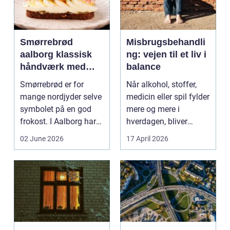
Smørrebrød
Misbrugsbehandli
aalborg klassisk
ng: vejen til et liv i
håndværk med
balance
moderne twist
Smørrebrød er for
Når alkohol, stoffer,
mange nordjyder selve
medicin eller spil fylder
symbolet på en god
mere og mere i
frokost. I Aalborg har
hverdagen, bliver
den klassiske spis...
grænsen...
02 June 2026
17 April 2026