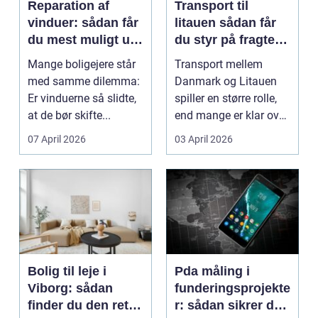
Reparation af
Transport til
vinduer: sådan får
litauen sådan får
du mest muligt ud
du styr på fragten
af dine gamle
til baltikum
Mange boligejere står
Transport mellem
vinduer
med samme dilemma:
Danmark og Litauen
Er vinduerne så slidte,
spiller en større rolle,
at de bør skifte...
end mange er klar over.
Litauen er et n...
07 April 2026
03 April 2026
Bolig til leje i
Pda måling i
Viborg: sådan
funderingsprojekte
finder du den rette
r: sådan sikrer du