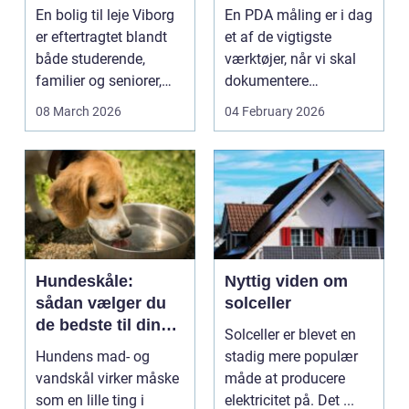
lejlighed
dokumenteret
En bolig til leje Viborg
En PDA måling er i dag
bæreevne
er eftertragtet blandt
et af de vigtigste
både studerende,
værktøjer, når vi skal
familier og seniorer,
dokumentere
fordi b...
bæreevnen af pæle til
08 March 2026
04 February 2026
b...
Hundeskåle:
Nyttig viden om
sådan vælger du
solceller
de bedste til din
Solceller er blevet en
hund
Hundens mad- og
stadig mere populær
vandskål virker måske
måde at producere
som en lille ting i
elektricitet på. Det ...