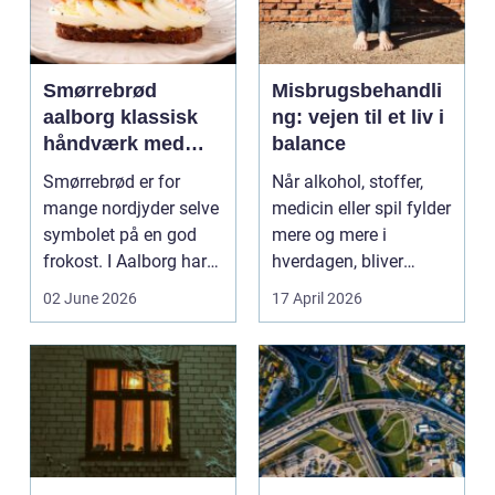
Smørrebrød
Misbrugsbehandli
aalborg klassisk
ng: vejen til et liv i
håndværk med
balance
moderne twist
Smørrebrød er for
Når alkohol, stoffer,
mange nordjyder selve
medicin eller spil fylder
symbolet på en god
mere og mere i
frokost. I Aalborg har
hverdagen, bliver
den klassiske spis...
grænsen...
02 June 2026
17 April 2026