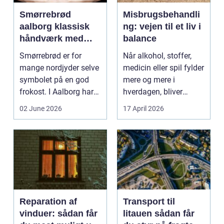
Smørrebrød
Misbrugsbehandli
aalborg klassisk
ng: vejen til et liv i
håndværk med
balance
moderne twist
Smørrebrød er for
Når alkohol, stoffer,
mange nordjyder selve
medicin eller spil fylder
symbolet på en god
mere og mere i
frokost. I Aalborg har
hverdagen, bliver
den klassiske spis...
grænsen...
02 June 2026
17 April 2026
Reparation af
Transport til
vinduer: sådan får
litauen sådan får