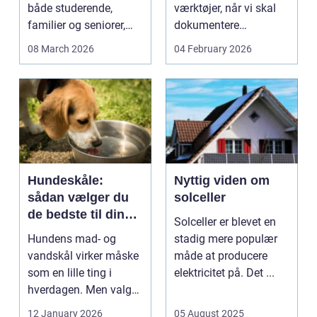
både studerende,
værktøjer, når vi skal
familier og seniorer,
dokumentere
fordi b...
bæreevnen af pæle til
08 March 2026
04 February 2026
b...
Hundeskåle:
Nyttig viden om
sådan vælger du
solceller
de bedste til din
Solceller er blevet en
hund
Hundens mad- og
stadig mere populær
vandskål virker måske
måde at producere
som en lille ting i
elektricitet på. Det ...
hverdagen. Men valg
af sk&arin...
12 January 2026
05 August 2025