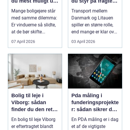
du mest muligt ud
du styr på fragten
af dine gamle
til baltikum
Mange boligejere står
Transport mellem
vinduer
med samme dilemma:
Danmark og Litauen
Er vinduerne så slidte,
spiller en større rolle,
at de bør skifte...
end mange er klar over.
Litauen er et n...
07 April 2026
03 April 2026
Bolig til leje i
Pda måling i
Viborg: sådan
funderingsprojekte
finder du den rette
r: sådan sikrer du
lejlighed
dokumenteret
En bolig til leje Viborg
En PDA måling er i dag
bæreevne
er eftertragtet blandt
et af de vigtigste