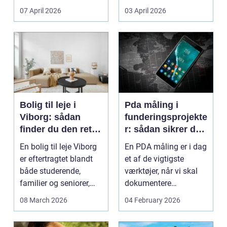
Litauen er et n...
07 April 2026
03 April 2026
Bolig til leje i
Pda måling i
Viborg: sådan
funderingsprojekte
finder du den rette
r: sådan sikrer du
lejlighed
dokumenteret
En bolig til leje Viborg
En PDA måling er i dag
bæreevne
er eftertragtet blandt
et af de vigtigste
både studerende,
værktøjer, når vi skal
familier og seniorer,
dokumentere
fordi b...
bæreevnen af pæle til
08 March 2026
04 February 2026
b...