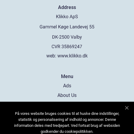
Address
web:
www.klikko.dk
Menu
Ads
About Us
Cookies
På vores website bruges cookies til at huske dine indstillinger,
Contact
statistik og personalisering af indhold og annoncer. Denne
Sitemap
information deles med tredjepart. Ved fortsat brug af websiden
godkender du cookiepolitikken.