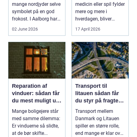
mange nordjyder selve
medicin eller spil fylder
symbolet på en god
mere og mere i
frokost. I Aalborg har
hverdagen, bliver
den klassiske spis...
grænsen...
02 June 2026
17 April 2026
Reparation af
Transport til
vinduer: sådan får
litauen sådan får
du mest muligt ud
du styr på fragten
af dine gamle
til baltikum
Mange boligejere står
Transport mellem
vinduer
med samme dilemma:
Danmark og Litauen
Er vinduerne så slidte,
spiller en større rolle,
at de bør skifte...
end mange er klar over.