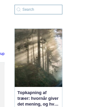
rup
Topkapning af
træer: hvornår giver
det mening, og hvad