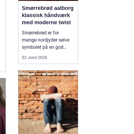
Smørrebrød aalborg
klassisk håndværk
med moderne twist
Smørrebrød er for
mange nordjyder selve
symbolet på en god
frokost. I Aalborg har
02 June 2026
den klassiske spise fået
nyt liv gennem steder,
der forener tradition og
nytænkning. Her spiller
gode råvarer, lokalt
håndværk og kreativ
anretning sammen, så
du får en...