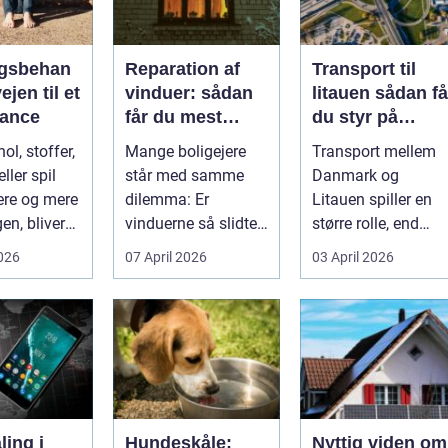
gsbehan
Reparation af
Transport til
ejen til et
vinduer: sådan
litauen sådan får
alance
får du mest
du styr på
muligt ud af
fragten til
ol, stoffer,
Mange boligejere
Transport mellem
dine gamle
baltikum
ller spil
står med samme
Danmark og
vinduer
ere og mere
dilemma: Er
Litauen spiller en
en, bliver
vinduerne så slidte,
større rolle, end
..
at de bør skifte...
mange er klar over.
2026
07 April 2026
03 April 2026
Litauen er et n...
ing i
Hundeskåle:
Nyttig viden om