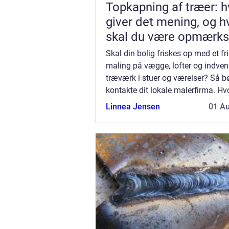
Topkapning af træer: h
giver det mening, og 
skal du være opmærk
på?
Skal din bolig friskes op med et fr
maling på vægge, lofter og indven
træværk i stuer og værelser? Så b
kontakte dit lokale malerfirma. Hv
et malerfirma male min bolig indv
Linnea Jensen
01 A
er mange fordele ved at overlade o