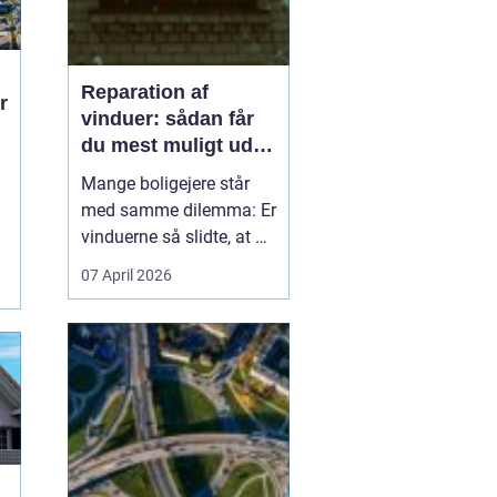
Reparation af
vinduer: sådan får
du mest muligt ud af
dine gamle vinduer
Mange boligejere står
med samme dilemma: Er
vinduerne så slidte, at de
bør skiftes, eller kan de
07 April 2026
repareres og få nyt liv? I
rigtig mange tilfælde
kan en grundig
reparation af vinduer
være en både økon...