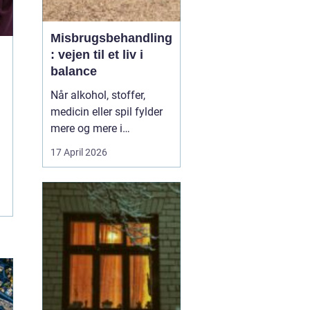
Misbrugsbehandling
: vejen til et liv i
balance
Når alkohol, stoffer,
medicin eller spil fylder
mere og mere i
hverdagen, bliver
17 April 2026
grænsen mellem vane
og afhængighed hurtigt
sløret. Mange forsøger
længe at klare sig selv,
men for en stor del viser
erfaringen, at...