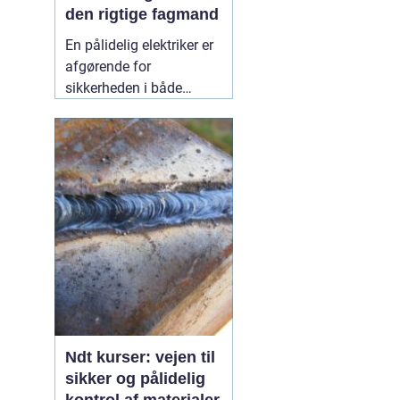
den rigtige fagmand
En pålidelig elektriker er
afgørende for
sikkerheden i både
private hjem og
virksomheder.
Elinstallationer er
usynlige i hverdagen,
men når noget fejler,
mærker man det med
det samme. I Birkerød og
omegn søger mange
efter en
10 July 2026
Ndt kurser: vejen til
sikker og pålidelig