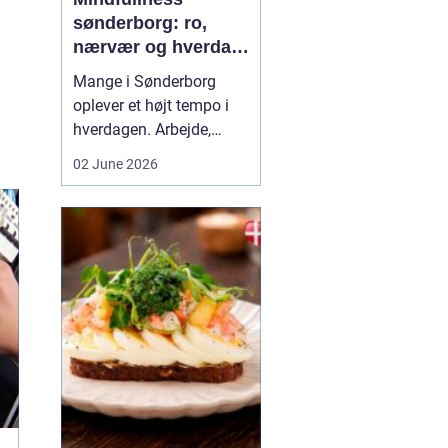
sønderborg: ro,
nærvær og hverdag
med mindre stress
Mange i Sønderborg
oplever et højt tempo i
hverdagen. Arbejde,
familie, sociale
02 June 2026
forpligtelser og konstant
online tilstedeværelse
kan sætte nervesystemet
på overarbejde. Her
kan
min...