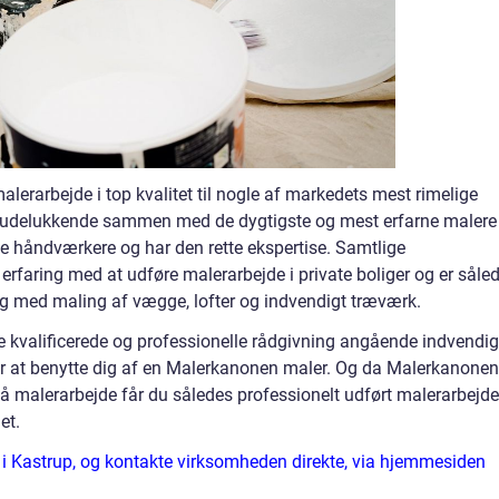
erarbejde i top kvalitet til nogle af markedets mest rimelige
g udelukkende sammen med de dygtigste og mest erfarne malere
e håndværkere og har den rette ekspertise. Samtlige
faring med at udføre malerarbejde i private boliger og er såle
dig med maling af vægge, lofter og indvendigt træværk.
te kvalificerede og professionelle rådgivning angående indvendig
er at benytte dig af en Malerkanonen maler. Og da Malerkanonen
 på malerarbejde får du således professionelt udført malerarbejde
et.
 Kastrup, og kontakte virksomheden direkte, via hjemmesiden