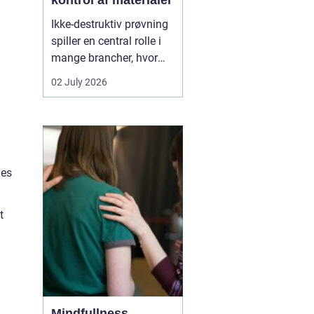
kontrol af materialer
Ikke-destruktiv prøvning
spiller en central rolle i
mange brancher, hvor
sikkerhed, kvalitet og
02 July 2026
driftssikkerhed er
afgørende. Med
NDT
kurser
kan teknikere,
svejsere, tilsynsførende
og ingeniører dokumen...
des
t
Mindfullness