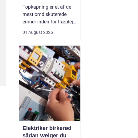
skal du være
Topkapning er et af de
opmærksom på?
mest omdiskuterede
emner inden for træpleje.
Mange husejere får øje
01 August 2026
på et for højt træ tæt på
huset, bliver utrygge og
tænker, at problemet er
løst, hvis man bare s...
Elektriker birkerød
sådan vælger du