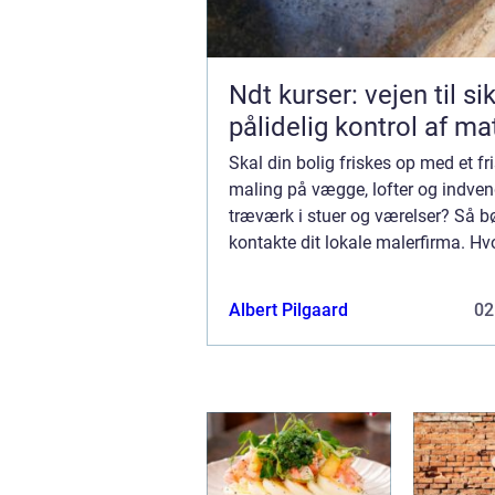
Ndt kurser: vejen til si
pålidelig kontrol af ma
Skal din bolig friskes op med et fr
maling på vægge, lofter og indven
træværk i stuer og værelser? Så b
kontakte dit lokale malerfirma. Hv
et malerfirma male min bolig indv
er mange fordele ved at overlade o
Albert Pilgaard
02