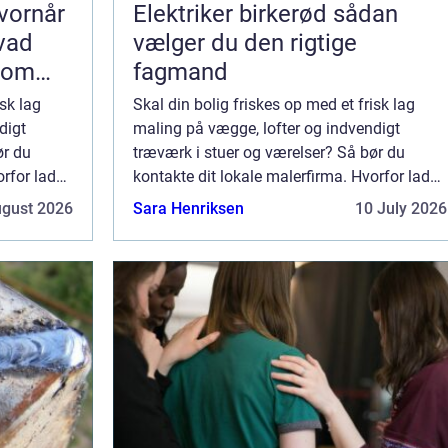
vornår
Elektriker birkerød sådan
hvad
vælger du den rigtige
som
fagmand
isk lag
Skal din bolig friskes op med et frisk lag
digt
maling på vægge, lofter og indvendigt
ør du
træværk i stuer og værelser? Så bør du
orfor lade
kontakte dit lokale malerfirma. Hvorfor lade
endig? Der
et malerfirma male min bolig indvendig? Der
ugust 2026
Sara Henriksen
10 July 2026
pgaven ...
er mange fordele ved at overlade opgaven ...