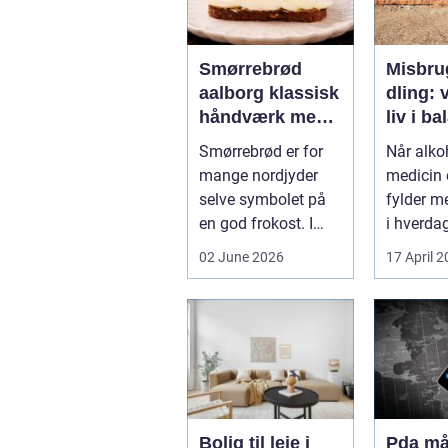
Smørrebrød
Misbru
aalborg klassisk
dling: v
håndværk med
liv i b
moderne twist
Smørrebrød er for
Når alkoh
mange nordjyder
medicin e
selve symbolet på
fylder m
en god frokost. I
i hverdag
Aalborg har den
grænsen.
02 June 2026
17 April 
klassiske spis...
Bolig til leje i
Pda mål