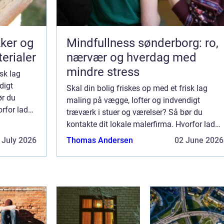
kker og
Mindfullness sønderborg: ro,
terialer
nærvær og hverdag med
mindre stress
isk lag
digt
Skal din bolig friskes op med et frisk lag
ør du
maling på vægge, lofter og indvendigt
orfor lade
træværk i stuer og værelser? Så bør du
endig? Der
kontakte dit lokale malerfirma. Hvorfor lade
pgaven ...
et malerfirma male min bolig indvendig? Der
 July 2026
Thomas Andersen
02 June 2026
er mange fordele ved at overlade opgaven ...