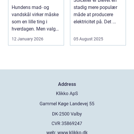
Solceller er blevet en
hund
Hundens mad- og
stadig mere populær
vandskål virker måske
måde at producere
som en lille ting i
elektricitet på. Det ...
hverdagen. Men valg
af sk&arin...
12 January 2026
05 August 2025
Address
web:
www.klikko.dk