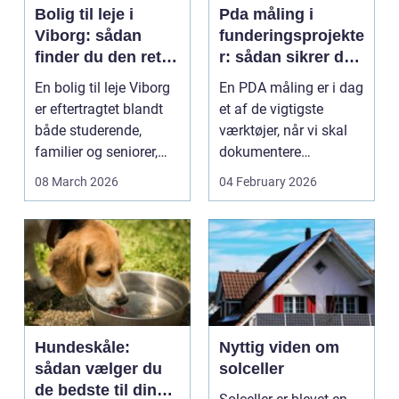
Bolig til leje i
Pda måling i
Viborg: sådan
funderingsprojekte
finder du den rette
r: sådan sikrer du
lejlighed
dokumenteret
En bolig til leje Viborg
En PDA måling er i dag
bæreevne
er eftertragtet blandt
et af de vigtigste
både studerende,
værktøjer, når vi skal
familier og seniorer,
dokumentere
fordi b...
bæreevnen af pæle til
08 March 2026
04 February 2026
b...
Hundeskåle:
Nyttig viden om
sådan vælger du
solceller
de bedste til din