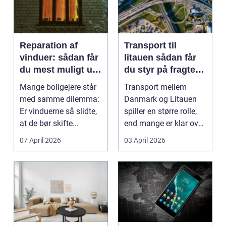
Reparation af
Transport til
vinduer: sådan får
litauen sådan får
du mest muligt ud
du styr på fragten
af dine gamle
til baltikum
Mange boligejere står
Transport mellem
vinduer
med samme dilemma:
Danmark og Litauen
Er vinduerne så slidte,
spiller en større rolle,
at de bør skifte...
end mange er klar over.
Litauen er et n...
07 April 2026
03 April 2026