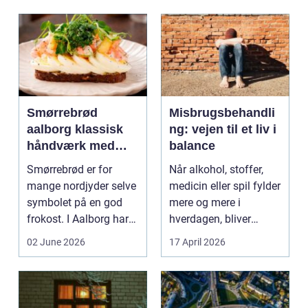
Smørrebrød
Misbrugsbehandli
aalborg klassisk
ng: vejen til et liv i
håndværk med
balance
moderne twist
Smørrebrød er for
Når alkohol, stoffer,
mange nordjyder selve
medicin eller spil fylder
symbolet på en god
mere og mere i
frokost. I Aalborg har
hverdagen, bliver
den klassiske spis...
grænsen...
02 June 2026
17 April 2026