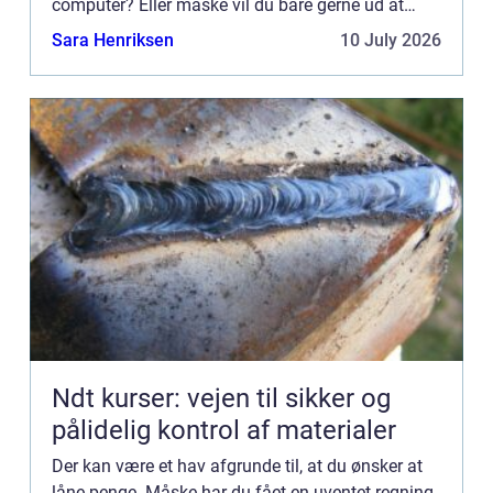
computer? Eller måske vil du bare gerne ud at
rejse? Mulighederne er uendelige i denne verden,
Sara Henriksen
10 July 2026
og man...
Ndt kurser: vejen til sikker og
pålidelig kontrol af materialer
Der kan være et hav afgrunde til, at du ønsker at
låne penge. Måske har du fået en uventet regning