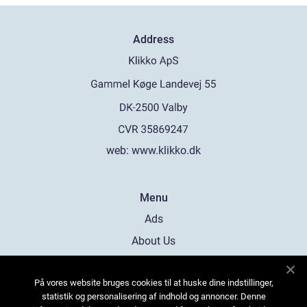
Address
web:
www.klikko.dk
Menu
Ads
About Us
Cookies
På vores website bruges cookies til at huske dine indstillinger,
Contact
statistik og personalisering af indhold og annoncer. Denne
Sitemap