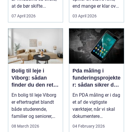
at de bør skifte...
end mange er klar over.
Litauen er et n...
07 April 2026
03 April 2026
Bolig til leje i
Pda måling i
Viborg: sådan
funderingsprojekte
finder du den rette
r: sådan sikrer du
lejlighed
dokumenteret
En bolig til leje Viborg
En PDA måling er i dag
bæreevne
er eftertragtet blandt
et af de vigtigste
både studerende,
værktøjer, når vi skal
familier og seniorer,
dokumentere
fordi b...
bæreevnen af pæle til
08 March 2026
04 February 2026
b...