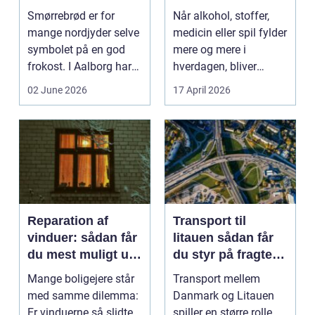
moderne twist
Smørrebrød er for
Når alkohol, stoffer,
mange nordjyder selve
medicin eller spil fylder
symbolet på en god
mere og mere i
frokost. I Aalborg har
hverdagen, bliver
den klassiske spis...
grænsen...
02 June 2026
17 April 2026
Reparation af
Transport til
vinduer: sådan får
litauen sådan får
du mest muligt ud
du styr på fragten
af dine gamle
til baltikum
Mange boligejere står
Transport mellem
vinduer
med samme dilemma:
Danmark og Litauen
Er vinduerne så slidte,
spiller en større rolle,