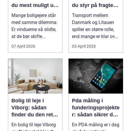
du mest muligt ud
du styr på fragten
af dine gamle
til baltikum
Mange boligejere står
Transport mellem
vinduer
med samme dilemma:
Danmark og Litauen
Er vinduerne så slidte,
spiller en større rolle,
at de bør skifte...
end mange er klar over.
Litauen er et n...
07 April 2026
03 April 2026
Bolig til leje i
Pda måling i
Viborg: sådan
funderingsprojekte
finder du den rette
r: sådan sikrer du
lejlighed
dokumenteret
En bolig til leje Viborg
En PDA måling er i dag
bæreevne