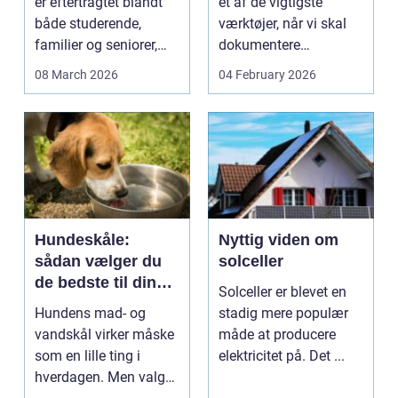
er eftertragtet blandt
et af de vigtigste
både studerende,
værktøjer, når vi skal
familier og seniorer,
dokumentere
fordi b...
bæreevnen af pæle til
08 March 2026
04 February 2026
b...
Hundeskåle:
Nyttig viden om
sådan vælger du
solceller
de bedste til din
Solceller er blevet en
hund
Hundens mad- og
stadig mere populær
vandskål virker måske
måde at producere
som en lille ting i
elektricitet på. Det ...
hverdagen. Men valg