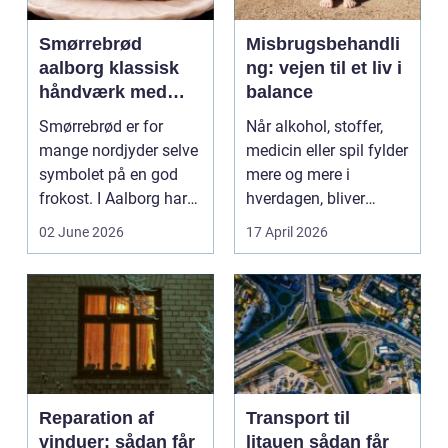
Smørrebrød
Misbrugsbehandli
aalborg klassisk
ng: vejen til et liv i
håndværk med
balance
moderne twist
Smørrebrød er for
Når alkohol, stoffer,
mange nordjyder selve
medicin eller spil fylder
symbolet på en god
mere og mere i
frokost. I Aalborg har
hverdagen, bliver
den klassiske spis...
grænsen...
02 June 2026
17 April 2026
Reparation af
Transport til
vinduer: sådan får
litauen sådan får