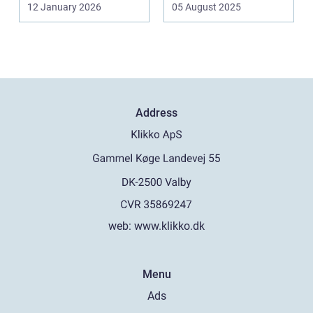
af sk&arin...
12 January 2026
05 August 2025
Address
web:
www.klikko.dk
Menu
Ads