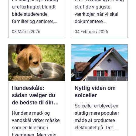
bæreevne
er eftertragtet blandt
et af de vigtigste
både studerende,
værktøjer, når vi skal
familier og seniorer,
dokumentere
fordi b...
bæreevnen af pæle til
08 March 2026
04 February 2026
b...
Hundeskåle:
Nyttig viden om
sådan vælger du
solceller
de bedste til din
Solceller er blevet en
hund
Hundens mad- og
stadig mere populær
vandskål virker måske
måde at producere
som en lille ting i
elektricitet på. Det ...
hverdagen. Men valg