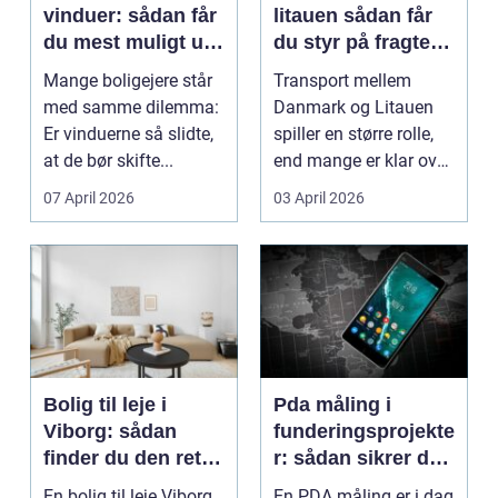
vinduer: sådan får
litauen sådan får
du mest muligt ud
du styr på fragten
af dine gamle
til baltikum
Mange boligejere står
Transport mellem
vinduer
med samme dilemma:
Danmark og Litauen
Er vinduerne så slidte,
spiller en større rolle,
at de bør skifte...
end mange er klar over.
Litauen er et n...
07 April 2026
03 April 2026
Bolig til leje i
Pda måling i
Viborg: sådan
funderingsprojekte
finder du den rette
r: sådan sikrer du
lejlighed
dokumenteret
En bolig til leje Viborg
En PDA måling er i dag