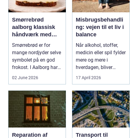
Smørrebrød
Misbrugsbehandli
aalborg klassisk
ng: vejen til et liv i
håndværk med
balance
moderne twist
Smørrebrød er for
Når alkohol, stoffer,
mange nordjyder selve
medicin eller spil fylder
symbolet på en god
mere og mere i
frokost. I Aalborg har
hverdagen, bliver
den klassiske spis...
grænsen...
02 June 2026
17 April 2026
Reparation af
Transport til