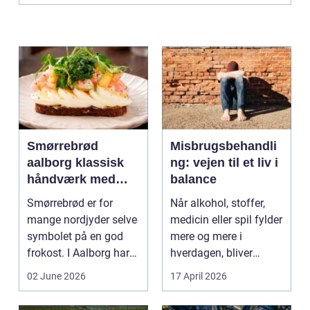
Smørrebrød
Misbrugsbehandli
aalborg klassisk
ng: vejen til et liv i
håndværk med
balance
moderne twist
Smørrebrød er for
Når alkohol, stoffer,
mange nordjyder selve
medicin eller spil fylder
symbolet på en god
mere og mere i
frokost. I Aalborg har
hverdagen, bliver
den klassiske spis...
grænsen...
02 June 2026
17 April 2026