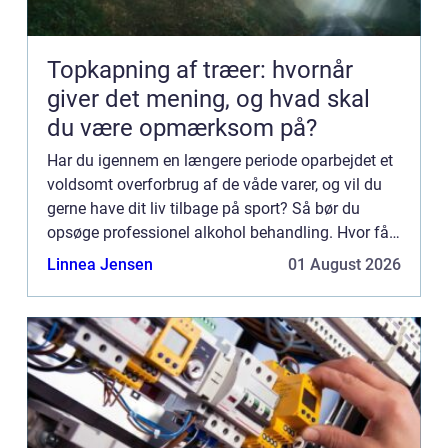
Topkapning af træer: hvornår
giver det mening, og hvad skal
du være opmærksom på?
Har du igennem en længere periode oparbejdet et
voldsomt overforbrug af de våde varer, og vil du
gerne have dit liv tilbage på sport? Så bør du
opsøge professionel alkohol behandling. Hvor får
jeg den bedste alkoholbehandling? Hvis du vil
Linnea Jensen
01 August 2026
være helt s...