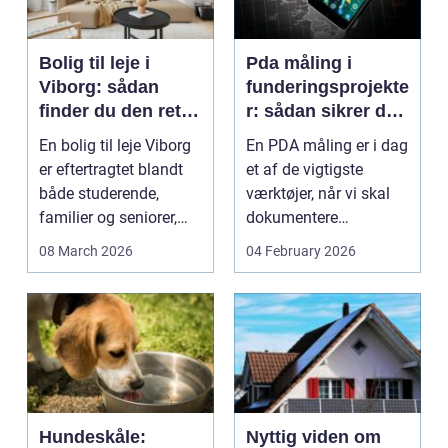
Bolig til leje i
Pda måling i
Viborg: sådan
funderingsprojekte
finder du den rette
r: sådan sikrer du
lejlighed
dokumenteret
En bolig til leje Viborg
En PDA måling er i dag
bæreevne
er eftertragtet blandt
et af de vigtigste
både studerende,
værktøjer, når vi skal
familier og seniorer,
dokumentere
fordi b...
bæreevnen af pæle til
08 March 2026
04 February 2026
b...
Hundeskåle:
Nyttig viden om