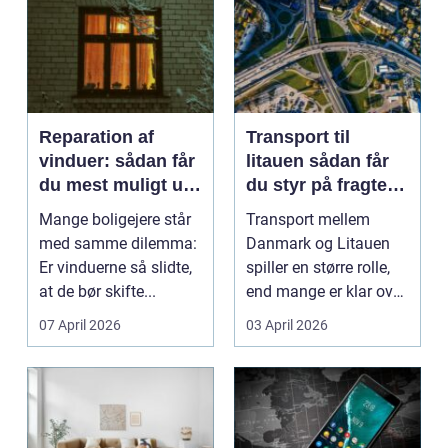
Reparation af
Transport til
vinduer: sådan får
litauen sådan får
du mest muligt ud
du styr på fragten
af dine gamle
til baltikum
Mange boligejere står
Transport mellem
vinduer
med samme dilemma:
Danmark og Litauen
Er vinduerne så slidte,
spiller en større rolle,
at de bør skifte...
end mange er klar over.
Litauen er et n...
07 April 2026
03 April 2026