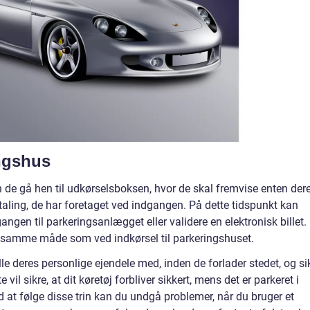
ingshus
 kan de gå hen til udkørselsboksen, hvor de skal fremvise enten der
betaling, de har foretaget ved indgangen. På dette tidspunkt kan
ngen til parkeringsanlægget eller validere en elektronisk billet.
på samme måde som ved indkørsel til parkeringshuset.
lle deres personlige ejendele med, inden de forlader stedet, og si
e vil sikre, at dit køretøj forbliver sikkert, mens det er parkeret i
 at følge disse trin kan du undgå problemer, når du bruger et