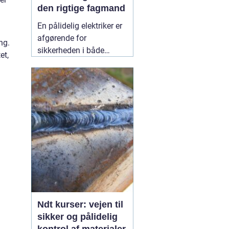
den rigtige fagmand
En pålidelig elektriker er
afgørende for
ng.
sikkerheden i både
et,
private hjem og
virksomheder.
Elinstallationer er
usynlige i hverdagen,
men når noget fejler,
mærker man det med
det samme. I Birkerød og
omegn søger mange
efter en
10 July 2026
Ndt kurser: vejen til
sikker og pålidelig