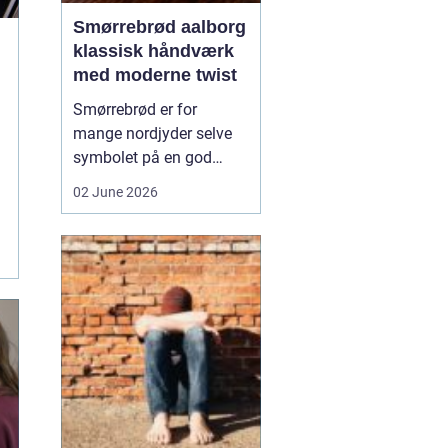
Smørrebrød aalborg
klassisk håndværk
med moderne twist
Smørrebrød er for
mange nordjyder selve
symbolet på en god
frokost. I Aalborg har
02 June 2026
den klassiske spise fået
nyt liv gennem steder,
der forener tradition og
nytænkning. Her spiller
gode råvarer, lokalt
håndværk og kreativ
anretning sammen, så
du får en...