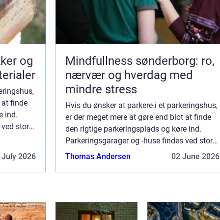
kker og
Mindfullness sønderborg: ro,
terialer
nærvær og hverdag med
mindre stress
keringshus,
 at finde
Hvis du ønsker at parkere i et parkeringshus,
e ind.
er der meget mere at gøre end blot at finde
 ved store
den rigtige parkeringsplads og køre ind.
re,
Parkeringsgarager og -huse findes ved store
offentlige steder som indkøbscentre,
 July 2026
Thomas Andersen
02 June 2026
lufthavne,...