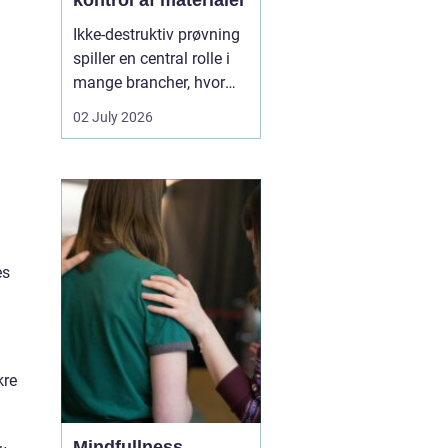
kontrol af materialer
Ikke-destruktiv prøvning
spiller en central rolle i
mange brancher, hvor
sikkerhed, kvalitet og
02 July 2026
driftssikkerhed er
afgørende. Med
NDT
kurser
kan teknikere,
svejsere, tilsynsførende
og ingeniører dokumen...
es
kre
Mindfullness