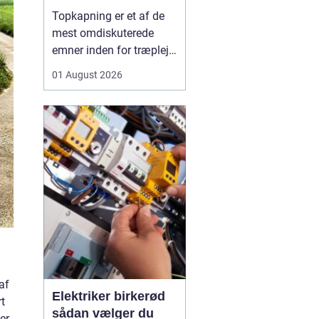
skal du være
Topkapning er et af de
opmærksom på?
mest omdiskuterede
emner inden for træpleje.
Mange husejere får øje
01 August 2026
på et for højt træ tæt på
huset, bliver utrygge og
tænker, at problemet er
løst, hvis man bare s...
af
Elektriker birkerød
t
sådan vælger du
er