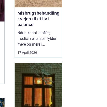
Misbrugsbehandling
: vejen til et liv i
balance
Når alkohol, stoffer,
medicin eller spil fylder
mere og mere i
hverdagen, bliver
17 April 2026
grænsen mellem vane
og afhængighed hurtigt
sløret. Mange forsøger
længe at klare sig selv,
men for en stor del viser
erfaringen, at...