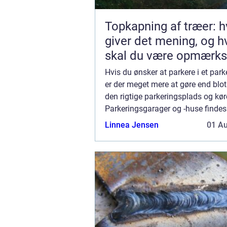
Topkapning af træer: h
giver det mening, og 
skal du være opmærk
på?
Hvis du ønsker at parkere i et par
er der meget mere at gøre end blot
den rigtige parkeringsplads og kør
Parkeringsgarager og -huse findes
offentlige steder som indkøbscent
Linnea Jensen
01 A
lufthavne,...