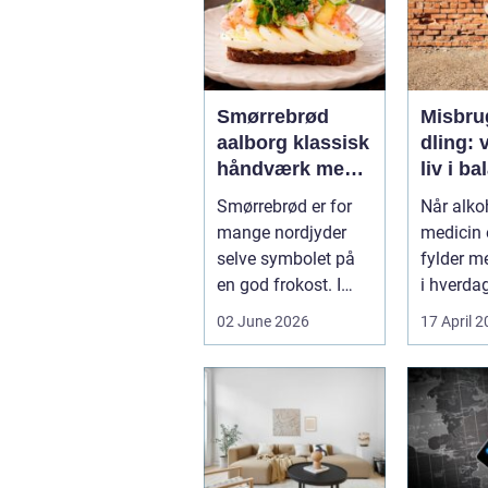
Smørrebrød
Misbru
aalborg klassisk
dling: v
håndværk med
liv i b
moderne twist
Smørrebrød er for
Når alkoh
mange nordjyder
medicin e
selve symbolet på
fylder m
en god frokost. I
i hverdag
Aalborg har den
grænsen.
02 June 2026
17 April 
klassiske spis...