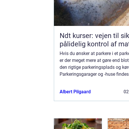
Ndt kurser: vejen til si
pålidelig kontrol af ma
Hvis du ønsker at parkere i et par
er der meget mere at gøre end blot
den rigtige parkeringsplads og kør
Parkeringsgarager og -huse findes
offentlige steder som indkøbscent
lufthavne,...
Albert Pilgaard
02