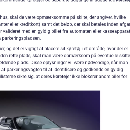
ngshus, skal de være opmærksomme på skilte, der angiver, hvilke
nter eller kreditkort) samt det beløb, der skal betales inden afga
er valideret med en gyldig billet fra automaten eller kasseapparat
på parkeringspladsen.
, og det er vigtigt at placere sit køretøj i et område, hvor der er
t den rette plads, skal man være opmærksom på eventuelle skilte
ågældende plads. Disse oplysninger vil være nødvendige, når man
t af parkeringsvagten til at identificere og godkende en gyldig
sterne sikre sig, at deres køretøjer ikke blokerer andre biler for