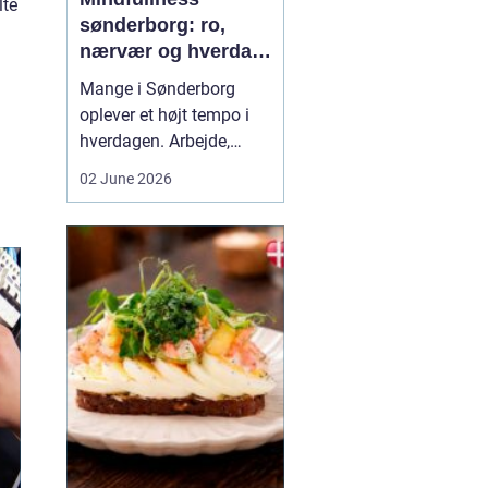
lte
sønderborg: ro,
nærvær og hverdag
med mindre stress
Mange i Sønderborg
oplever et højt tempo i
hverdagen. Arbejde,
familie, sociale
02 June 2026
forpligtelser og konstant
online tilstedeværelse
kan sætte nervesystemet
på overarbejde. Her
kan
min...