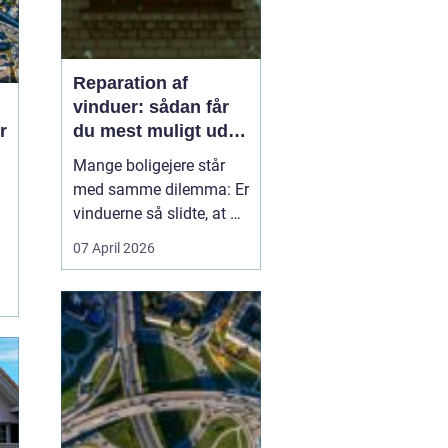
Reparation af
vinduer: sådan får
du mest muligt ud af
dine gamle vinduer
Mange boligejere står
med samme dilemma: Er
vinduerne så slidte, at de
bør skiftes, eller kan de
07 April 2026
repareres og få nyt liv? I
rigtig mange tilfælde
kan en grundig
reparation af vinduer
være en både økon...