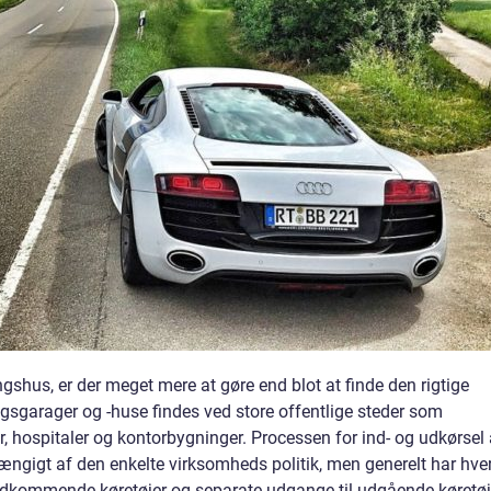
ngshus, er der meget mere at gøre end blot at finde den rigtige
ngsgarager og -huse findes ved store offentlige steder som
er, hospitaler og kontorbygninger. Processen for ind- og udkørsel 
ængigt af den enkelte virksomheds politik, men generelt har hver
indkommende køretøjer og separate udgange til udgående køretøj