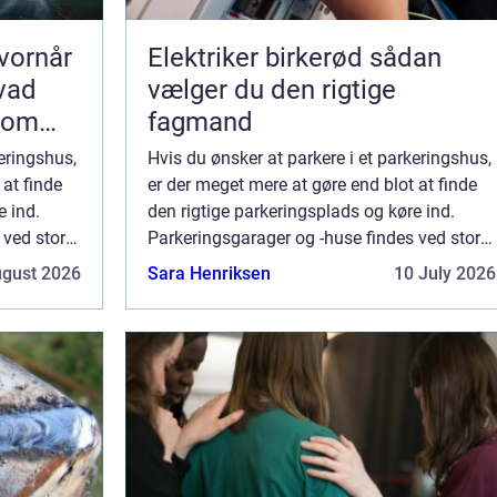
vornår
Elektriker birkerød sådan
hvad
vælger du den rigtige
som
fagmand
keringshus,
Hvis du ønsker at parkere i et parkeringshus,
 at finde
er der meget mere at gøre end blot at finde
e ind.
den rigtige parkeringsplads og køre ind.
 ved store
Parkeringsgarager og -huse findes ved store
re,
offentlige steder som indkøbscentre,
ugust 2026
Sara Henriksen
10 July 2026
lufthavne,...