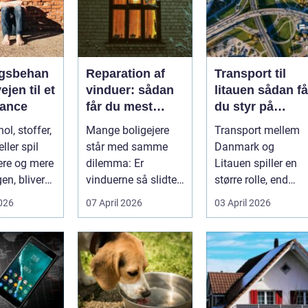
gsbehan
Reparation af
Transport til
ejen til et
vinduer: sådan
litauen sådan får
alance
får du mest
du styr på
muligt ud af
fragten til
ol, stoffer,
Mange boligejere
Transport mellem
dine gamle
baltikum
ller spil
står med samme
Danmark og
vinduer
ere og mere
dilemma: Er
Litauen spiller en
en, bliver
vinduerne så slidte,
større rolle, end
..
at de bør skifte...
mange er klar over.
2026
07 April 2026
03 April 2026
Litauen er et n...