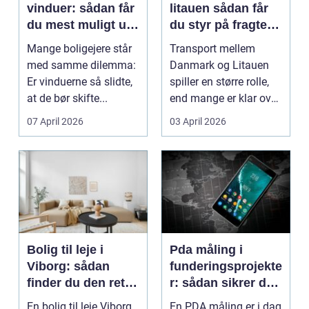
vinduer: sådan får
litauen sådan får
du mest muligt ud
du styr på fragten
af dine gamle
til baltikum
Mange boligejere står
Transport mellem
vinduer
med samme dilemma:
Danmark og Litauen
Er vinduerne så slidte,
spiller en større rolle,
at de bør skifte...
end mange er klar over.
Litauen er et n...
07 April 2026
03 April 2026
Bolig til leje i
Pda måling i
Viborg: sådan
funderingsprojekte
finder du den rette
r: sådan sikrer du
lejlighed
dokumenteret
En bolig til leje Viborg
En PDA måling er i dag