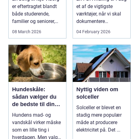
bæreevne
er eftertragtet blandt
et af de vigtigste
både studerende,
værktøjer, når vi skal
familier og seniorer,
dokumentere
fordi b...
bæreevnen af pæle til
08 March 2026
04 February 2026
b...
Hundeskåle:
Nyttig viden om
sådan vælger du
solceller
de bedste til din
Solceller er blevet en
hund
Hundens mad- og
stadig mere populær
vandskål virker måske
måde at producere
som en lille ting i
elektricitet på. Det ...
hverdagen. Men valg