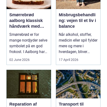
Smørrebrød
Misbrugsbehandli
aalborg klassisk
ng: vejen til et liv i
håndværk med
balance
moderne twist
Smørrebrød er for
Når alkohol, stoffer,
mange nordjyder selve
medicin eller spil fylder
symbolet på en god
mere og mere i
frokost. I Aalborg har
hverdagen, bliver
den klassiske spis...
grænsen...
02 June 2026
17 April 2026
Reparation af
Transport til