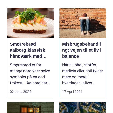
Smørrebrød
Misbrugsbehandli
aalborg klassisk
ng: vejen til et liv i
håndværk med
balance
moderne twist
Smørrebrød er for
Når alkohol, stoffer,
mange nordjyder selve
medicin eller spil fylder
symbolet på en god
mere og mere i
frokost. I Aalborg har
hverdagen, bliver
den klassiske spis...
grænsen...
02 June 2026
17 April 2026