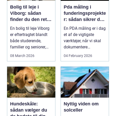
Bolig til leje i
Pda måling i
Viborg: sådan
funderingsprojekte
finder du den rette
r: sådan sikrer du
lejlighed
dokumenteret
En bolig til leje Viborg
En PDA måling er i dag
bæreevne
er eftertragtet blandt
et af de vigtigste
både studerende,
værktøjer, når vi skal
familier og seniorer,
dokumentere
fordi b...
bæreevnen af pæle til
08 March 2026
04 February 2026
b...
Hundeskåle:
Nyttig viden om
sådan vælger du
solceller