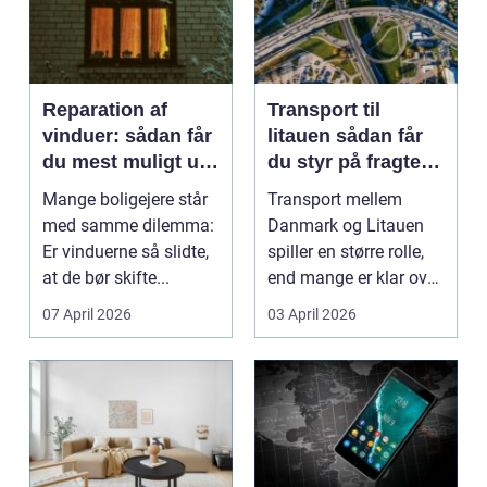
Reparation af
Transport til
vinduer: sådan får
litauen sådan får
du mest muligt ud
du styr på fragten
af dine gamle
til baltikum
Mange boligejere står
Transport mellem
vinduer
med samme dilemma:
Danmark og Litauen
Er vinduerne så slidte,
spiller en større rolle,
at de bør skifte...
end mange er klar over.
Litauen er et n...
07 April 2026
03 April 2026