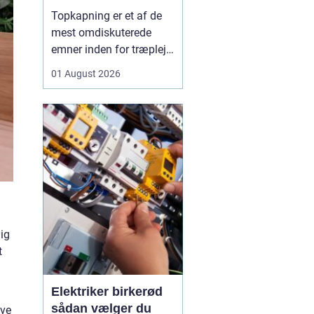
skal du være
Topkapning er et af de
opmærksom på?
mest omdiskuterede
emner inden for træpleje.
Mange husejere får øje
01 August 2026
på et for højt træ tæt på
huset, bliver utrygge og
tænker, at problemet er
løst, hvis man bare s...
ig
t
Elektriker birkerød
sådan vælger du
ive