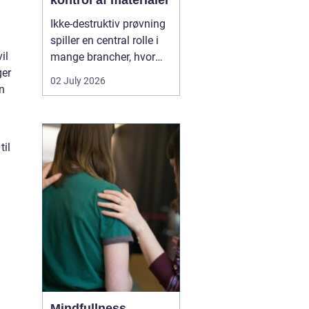
kontrol af materialer
Ikke-destruktiv prøvning
spiller en central rolle i
il
mange brancher, hvor
ger
sikkerhed, kvalitet og
02 July 2026
en
driftssikkerhed er
afgørende. Med
NDT
kurser
kan teknikere,
svejsere, tilsynsførende
til
og ingeniører dokumen...
Mindfullness