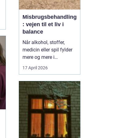
Misbrugsbehandling
: vejen til et liv i
balance
Når alkohol, stoffer,
medicin eller spil fylder
mere og mere i
hverdagen, bliver
17 April 2026
grænsen mellem vane
og afhængighed hurtigt
sløret. Mange forsøger
længe at klare sig selv,
men for en stor del viser
erfaringen, at...