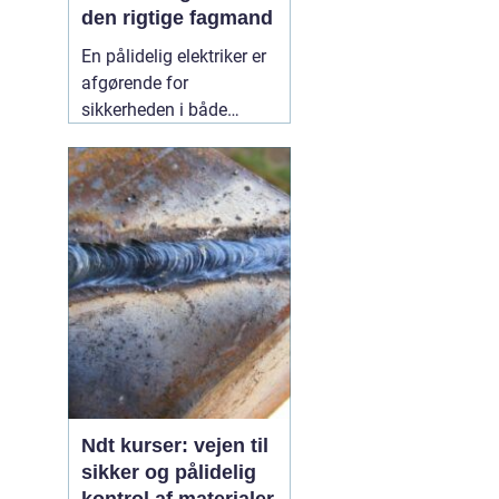
den rigtige fagmand
En pålidelig elektriker er
afgørende for
sikkerheden i både
private hjem og
virksomheder.
Elinstallationer er
usynlige i hverdagen,
men når noget fejler,
mærker man det med
det samme. I Birkerød og
omegn søger mange
efter en
10 July 2026
Ndt kurser: vejen til
sikker og pålidelig