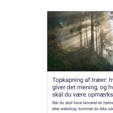
Topkapning af træer: h
giver det mening, og 
skal du være opmærk
på?
Når du skal have lanceret en hje
eller webshop, kommer du ikke u