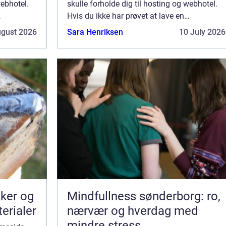
webhotel.
skulle forholde dig til hosting og webhotel.
Hvis du ikke har prøvet at lave en
 læse lidt
hjemmeside før, kan du med fordel læse lidt
ugust 2026
Sara Henriksen
10 July 2026
nærmere omkrin...
kker og
Mindfullness sønderborg: ro,
terialer
nærvær og hverdag med
mindre stress