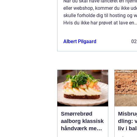
Når du skal have lanceret en hje
eller webshop, kommer du ikke u
skulle forholde dig til hosting og 
Hvis du ikke har prøvet at lave en
hjemmeside før, kan du med fordel
nærmere omkrin...
Albert Pilgaard
02
Smørrebrød
Misbru
aalborg klassisk
dling: v
håndværk med
liv i b
moderne twist