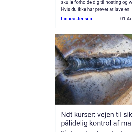
skulle forholde dig til hosting og 
Hvis du ikke har prøvet at lave en
hjemmeside før, kan du med fordel
Linnea Jensen
01 A
nærmere omkrin...
Ndt kurser: vejen til si
pålidelig kontrol af ma