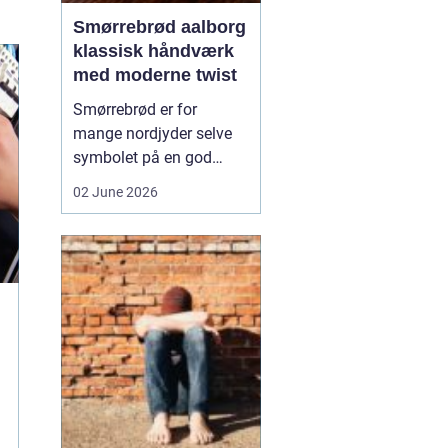
Smørrebrød aalborg
klassisk håndværk
med moderne twist
Smørrebrød er for
mange nordjyder selve
symbolet på en god
frokost. I Aalborg har
02 June 2026
den klassiske spise fået
nyt liv gennem steder,
der forener tradition og
nytænkning. Her spiller
gode råvarer, lokalt
håndværk og kreativ
anretning sammen, så
du får en...