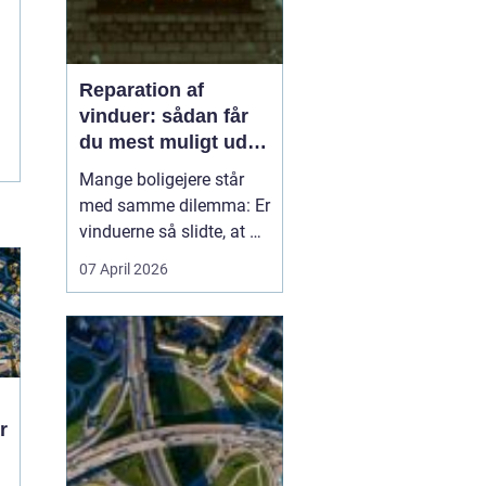
Reparation af
vinduer: sådan får
du mest muligt ud af
dine gamle vinduer
Mange boligejere står
med samme dilemma: Er
vinduerne så slidte, at de
bør skiftes, eller kan de
07 April 2026
repareres og få nyt liv? I
rigtig mange tilfælde
kan en grundig
reparation af vinduer
være en både økon...