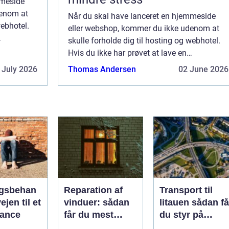
mmeside
denom at
Når du skal have lanceret en hjemmeside
webhotel.
eller webshop, kommer du ikke udenom at
skulle forholde dig til hosting og webhotel.
 læse lidt
Hvis du ikke har prøvet at lave en
hjemmeside før, kan du med fordel læse lidt
 July 2026
Thomas Andersen
02 June 2026
nærmere omkrin...
gsbehan
Reparation af
Transport til
ejen til et
vinduer: sådan
litauen sådan får
alance
får du mest
du styr på
muligt ud af
fragten til