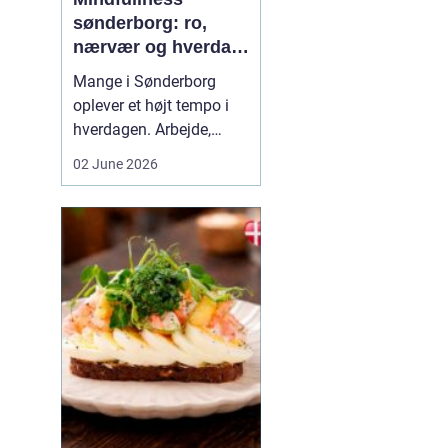
sønderborg: ro,
nærvær og hverdag
med mindre stress
Mange i Sønderborg
oplever et højt tempo i
hverdagen. Arbejde,
familie, sociale
02 June 2026
forpligtelser og konstant
online tilstedeværelse
kan sætte nervesystemet
på overarbejde. Her
kan
min...