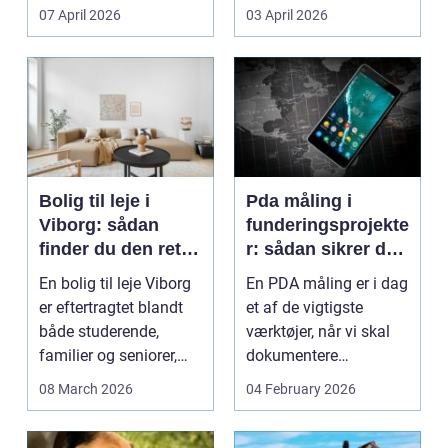
Litauen er et n...
07 April 2026
03 April 2026
Bolig til leje i
Pda måling i
Viborg: sådan
funderingsprojekte
finder du den rette
r: sådan sikrer du
lejlighed
dokumenteret
En bolig til leje Viborg
En PDA måling er i dag
bæreevne
er eftertragtet blandt
et af de vigtigste
både studerende,
værktøjer, når vi skal
familier og seniorer,
dokumentere
fordi b...
bæreevnen af pæle til
08 March 2026
04 February 2026
b...