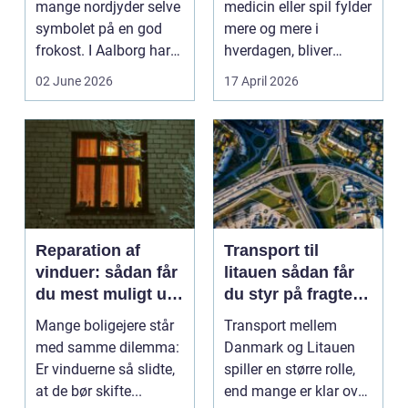
mange nordjyder selve
medicin eller spil fylder
symbolet på en god
mere og mere i
frokost. I Aalborg har
hverdagen, bliver
den klassiske spis...
grænsen...
02 June 2026
17 April 2026
Reparation af
Transport til
vinduer: sådan får
litauen sådan får
du mest muligt ud
du styr på fragten
af dine gamle
til baltikum
Mange boligejere står
Transport mellem
vinduer
med samme dilemma:
Danmark og Litauen
Er vinduerne så slidte,
spiller en større rolle,
at de bør skifte...
end mange er klar over.