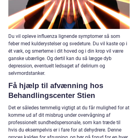
Du vil opleve influenza lignende symptomer så som
feber med kulderystelser og svedeture. Du vil kaste op i
ét væk, og smerterne i dit hoved og i din krop vil være
ganske ubærlige. Og dertil kan du så lægge dyb
depression, eventuelt ledsaget af delirium og
selvmordstanker.
Få hjælp til afvænning hos
Behandlingscenter Stien
Det er således temmelig vigtigt at du får mulighed for at
komme ud af dit misbrug under overvågning af
professionelt sundhedspersonale, som kan træde til
hvis du eksempelvis er i fare for at dehydrere. Denne
proces kaldes for afrusning, og bør gå forud for en hver