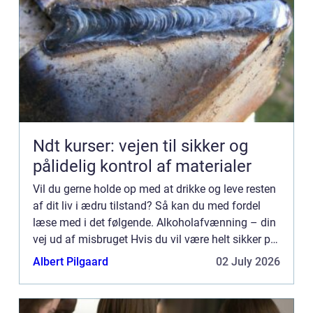
Ndt kurser: vejen til sikker og
pålidelig kontrol af materialer
Vil du gerne holde op med at drikke og leve resten
af dit liv i ædru tilstand? Så kan du med fordel
læse med i det følgende. Alkoholafvænning – din
vej ud af misbruget Hvis du vil være helt sikker på
at din afvænning har varig effekt, bør du opsøge
Albert Pilgaard
02 July 2026
p...