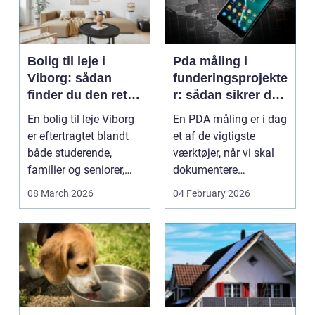
Bolig til leje i
Pda måling i
Viborg: sådan
funderingsprojekte
finder du den rette
r: sådan sikrer du
lejlighed
dokumenteret
En bolig til leje Viborg
En PDA måling er i dag
bæreevne
er eftertragtet blandt
et af de vigtigste
både studerende,
værktøjer, når vi skal
familier og seniorer,
dokumentere
fordi b...
bæreevnen af pæle til
08 March 2026
04 February 2026
b...