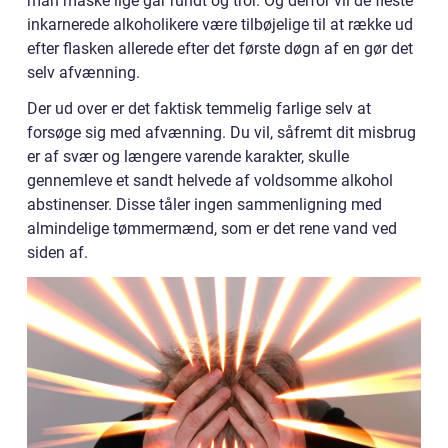
man måske lige går rundt og tror. Og derfor vil de fleste
inkarnerede alkoholikere være tilbøjelige til at række ud
efter flasken allerede efter det første døgn af en gør det
selv afvænning.
Der ud over er det faktisk temmelig farlige selv at
forsøge sig med afvænning. Du vil, såfremt dit misbrug
er af svær og længere varende karakter, skulle
gennemleve et sandt helvede af voldsomme alkohol
abstinenser. Disse tåler ingen sammenligning med
almindelige tømmermænd, som er det rene vand ved
siden af.