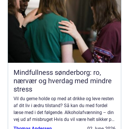
Mindfullness sønderborg: ro,
nærvær og hverdag med mindre
stress
Vil du gerne holde op med at drikke og leve resten
af dit liv i ædru tilstand? Så kan du med fordel
læse med i det følgende. Alkoholafvænning – din
vej ud af misbruget Hvis du vil være helt sikker på
at din afvænning har varig effekt, bør du opsøge
Thomas Andersen
02 June 2026