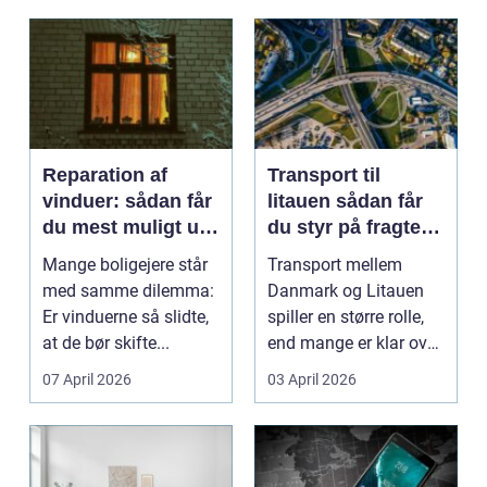
Reparation af
Transport til
vinduer: sådan får
litauen sådan får
du mest muligt ud
du styr på fragten
af dine gamle
til baltikum
Mange boligejere står
Transport mellem
vinduer
med samme dilemma:
Danmark og Litauen
Er vinduerne så slidte,
spiller en større rolle,
at de bør skifte...
end mange er klar over.
Litauen er et n...
07 April 2026
03 April 2026