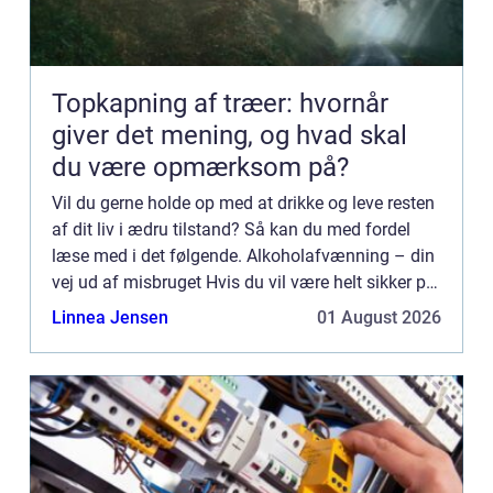
Topkapning af træer: hvornår
giver det mening, og hvad skal
du være opmærksom på?
Vil du gerne holde op med at drikke og leve resten
af dit liv i ædru tilstand? Så kan du med fordel
læse med i det følgende. Alkoholafvænning – din
vej ud af misbruget Hvis du vil være helt sikker på
at din afvænning har varig effekt, bør du opsøge
Linnea Jensen
01 August 2026
p...