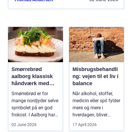
p...
Smørrebrød
Misbrugsbehandli
aalborg klassisk
ng: vejen til et liv i
håndværk med
balance
moderne twist
Smørrebrød er for
Når alkohol, stoffer,
mange nordjyder selve
medicin eller spil fylder
symbolet på en god
mere og mere i
frokost. I Aalborg har
hverdagen, bliver
den klassiske spis...
grænsen...
02 June 2026
17 April 2026