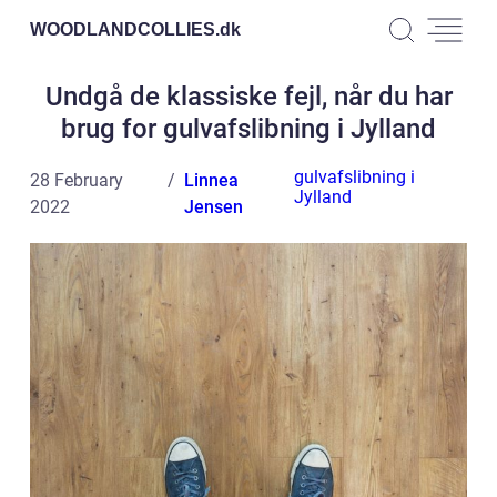
WOODLANDCOLLIES.
dk
Undgå de klassiske fejl, når du har
brug for gulvafslibning i Jylland
gulvafslibning i
28 February
Linnea
Jylland
2022
Jensen