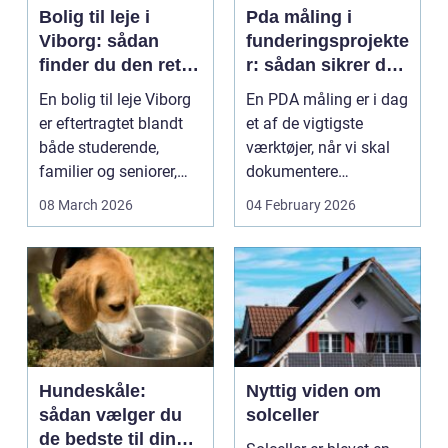
Bolig til leje i
Pda måling i
Viborg: sådan
funderingsprojekte
finder du den rette
r: sådan sikrer du
lejlighed
dokumenteret
En bolig til leje Viborg
En PDA måling er i dag
bæreevne
er eftertragtet blandt
et af de vigtigste
både studerende,
værktøjer, når vi skal
familier og seniorer,
dokumentere
fordi b...
bæreevnen af pæle til
08 March 2026
04 February 2026
b...
Hundeskåle:
Nyttig viden om
sådan vælger du
solceller
de bedste til din