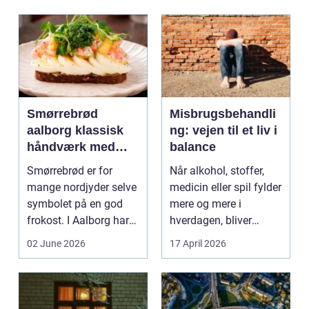
Smørrebrød
Misbrugsbehandli
aalborg klassisk
ng: vejen til et liv i
håndværk med
balance
moderne twist
Smørrebrød er for
Når alkohol, stoffer,
mange nordjyder selve
medicin eller spil fylder
symbolet på en god
mere og mere i
frokost. I Aalborg har
hverdagen, bliver
den klassiske spis...
grænsen...
02 June 2026
17 April 2026