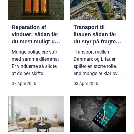
Reparation af
Transport til
vinduer: sådan får
litauen sådan får
du mest muligt ud
du styr på fragten
af dine gamle
til baltikum
Mange boligejere står
Transport mellem
vinduer
med samme dilemma:
Danmark og Litauen
Er vinduerne så slidte,
spiller en større rolle,
at de bør skifte...
end mange er klar over.
Litauen er et n...
07 April 2026
03 April 2026