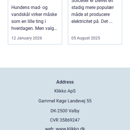
Solceller er blevet en
hund
Hundens mad- og
stadig mere populær
vandskål virker måske
måde at producere
som en lille ting i
elektricitet på. Det ...
hverdagen. Men valg
af sk&arin...
12 January 2026
05 August 2025
Address
web:
www.klikko.dk