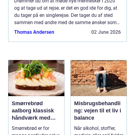
Drømmer du om at møde nye mennesker i 2020
og at tage ud at rejse, er det en god ide for dig, at
du tager på en singlerejse. Der tager du af sted
sammen med andre med de samme ønsker som
dig. Måske tænker du, at...
Thomas Andersen
02 June 2026
Smørrebrød
Misbrugsbehandli
aalborg klassisk
ng: vejen til et liv i
håndværk med
balance
moderne twist
Smørrebrød er for
Når alkohol, stoffer,