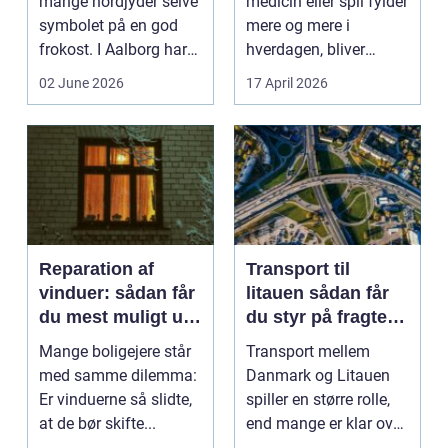
mange nordjyder selve
medicin eller spil fylder
symbolet på en god
mere og mere i
frokost. I Aalborg har
hverdagen, bliver
den klassiske spis...
grænsen...
02 June 2026
17 April 2026
Reparation af
Transport til
vinduer: sådan får
litauen sådan får
du mest muligt ud
du styr på fragten
af dine gamle
til baltikum
Mange boligejere står
Transport mellem
vinduer
med samme dilemma:
Danmark og Litauen
Er vinduerne så slidte,
spiller en større rolle,
at de bør skifte...
end mange er klar over.
Litauen er et n...