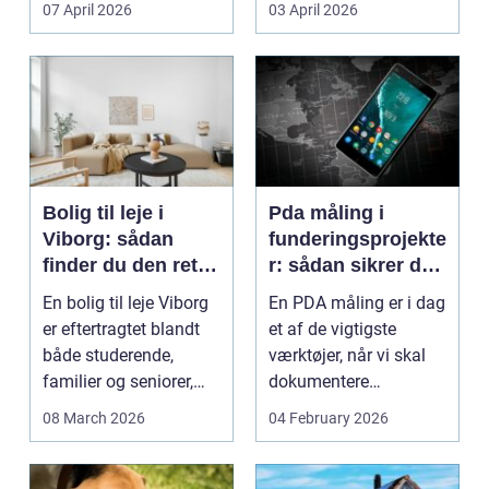
07 April 2026
03 April 2026
Bolig til leje i
Pda måling i
Viborg: sådan
funderingsprojekte
finder du den rette
r: sådan sikrer du
lejlighed
dokumenteret
En bolig til leje Viborg
En PDA måling er i dag
bæreevne
er eftertragtet blandt
et af de vigtigste
både studerende,
værktøjer, når vi skal
familier og seniorer,
dokumentere
fordi b...
bæreevnen af pæle til
08 March 2026
04 February 2026
b...