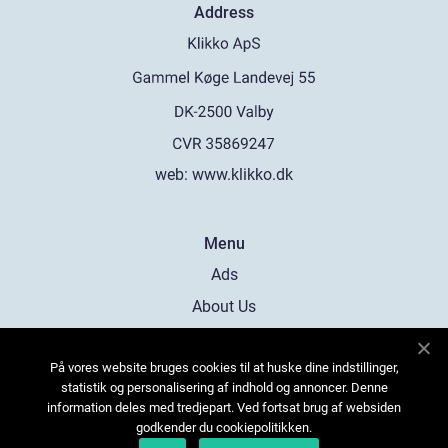
Address
web:
www.klikko.dk
Menu
Ads
About Us
Cookies
På vores website bruges cookies til at huske dine indstillinger,
Contact
statistik og personalisering af indhold og annoncer. Denne
Sitemap
information deles med tredjepart. Ved fortsat brug af websiden
godkender du cookiepolitikken.